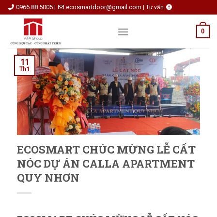
Skip
0966 88 5005
ecosmartdoor@gmail.com
|
|
Tư vấn
to
content
0
11
Th1
ECOSMART CHÚC MỪNG LỄ CẤT
NÓC DỰ ÁN CALLA APARTMENT
QUY NHƠN