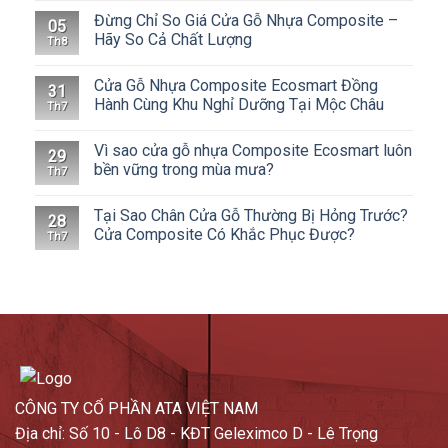
Đừng Chỉ So Giá Cửa Gỗ Nhựa Composite –
05
Hãy So Cả Chất Lượng
Th8
Cửa Gỗ Nhựa Composite Ecosmart Đồng
31
Hành Cùng Khu Nghỉ Dưỡng Tại Mộc Châu
Th7
Vì sao cửa gỗ nhựa Composite Ecosmart luôn
29
bền vững trong mùa mưa?
Th7
Tại Sao Chân Cửa Gỗ Thường Bị Hỏng Trước?
28
Cửa Composite Có Khắc Phục Được?
Th7
CÔNG TY CỔ PHẦN ATA VIỆT NAM
Địa chỉ: Số 10 - Lô D8 - KĐT Geleximco D - Lê Trọng