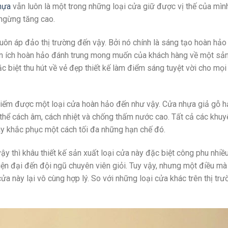
hựa
vẫn luôn là một trong những loại cửa giữ được vị thế của mình
ngừng tăng cao.
luôn áp đảo thị trường đến vậy. Bởi nó chính là sáng tạo hoàn hảo
iện ích hoàn hảo đánh trung mong muốn của khách hàng về một s
ặc biệt thu hút về vẻ đẹp thiết kế làm điểm sáng tuyệt vời cho mọ
ìm kiếm được một loại cửa hoàn hảo đến như vậy. Cửa nhựa giả gỗ 
thể cách âm, cách nhiệt và chống thấm nước cao. Tất cả các khuy
y khắc phục một cách tối đa những hạn chế đó.
ậy thì khâu thiết kế sản xuất loại cửa này đặc biệt công phu nhiều
iện đại đến đội ngũ chuyên viên giỏi. Tuy vậy, nhưng một điều mà
cửa này lại vô cùng hợp lý. So với những loại cửa khác trên thị trư