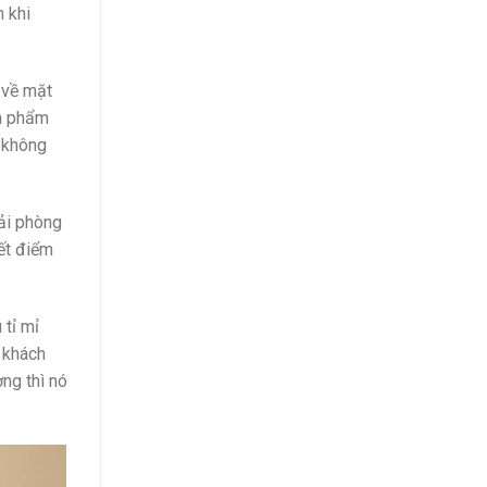
 khi
 về mặt
ản phẩm
i không
hải phòng
ết điểm
 tỉ mỉ
 khách
ờng thì nó