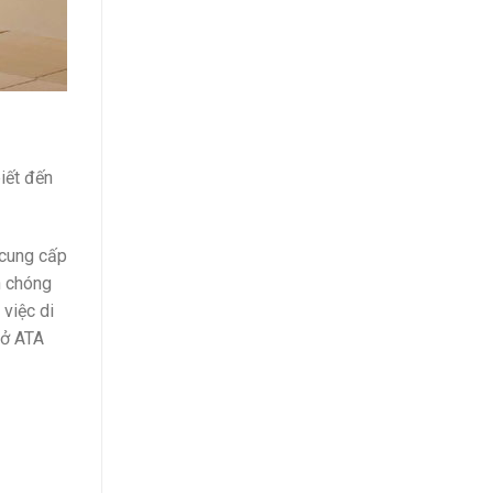
iết đến
 cung cấp
h chóng
 việc di
 ở ATA