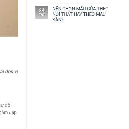
NÊN CHỌN MÀU CỬA THEO
24
NỘI THẤT HAY THEO MÀU
Th7
SÀN?
và đơn vị
sự đòi
 nhằm đáp