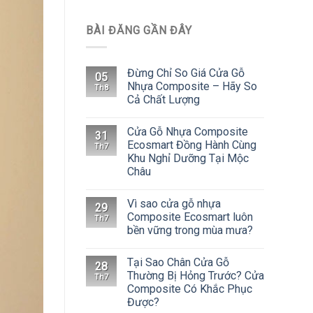
BÀI ĐĂNG GẦN ĐÂY
Đừng Chỉ So Giá Cửa Gỗ
05
Nhựa Composite – Hãy So
Th8
Cả Chất Lượng
Cửa Gỗ Nhựa Composite
31
Ecosmart Đồng Hành Cùng
Th7
Khu Nghỉ Dưỡng Tại Mộc
Châu
Vì sao cửa gỗ nhựa
29
Composite Ecosmart luôn
Th7
bền vững trong mùa mưa?
Tại Sao Chân Cửa Gỗ
28
Thường Bị Hỏng Trước? Cửa
Th7
Composite Có Khắc Phục
Được?