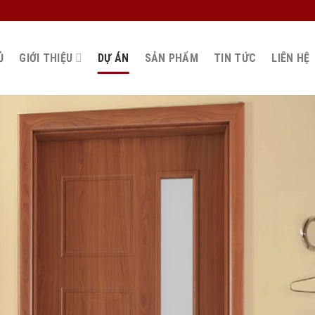
Ủ
GIỚI THIỆU
DỰ ÁN
SẢN PHẨM
TIN TỨC
LIÊN HỆ