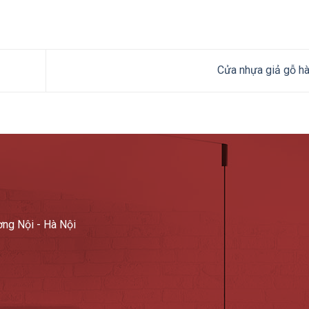
Cửa nhựa giả gỗ h
ơng Nội - Hà Nội