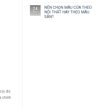
NÊN CHỌN MÀU CỬA THEO
24
NỘI THẤT HAY THEO MÀU
Th7
SÀN?
trội đó
a chính