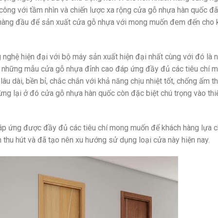
 công với tầm nhìn và chiến lược xa rộng cửa gỗ nhựa hàn quốc đ
í hàng đầu để sản xuất cửa gỗ nhựa với mong muốn đem đến cho 
 nghệ hiện đại với bộ máy sản xuất hiện đại nhất cùng với đó là 
ên những mẫu cửa gỗ nhựa đỉnh cao đáp ứng đầy đủ các tiêu chí 
u dài, bền bỉ, chắc chắn với khả năng chịu nhiệt tốt, chống ấm t
ừng lại ở đó cửa gỗ nhựa hàn quốc còn đặc biệt chú trọng vào thi
đáp ứng được đầy đủ các tiêu chí mong muốn để khách hàng lựa 
ôn thu hút và đã tạo nên xu hướng sử dụng loại cửa này hiện nay.