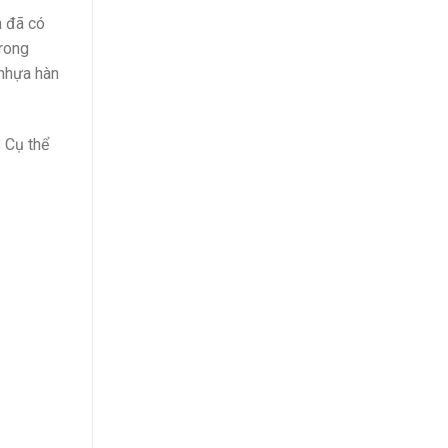
n đã có
trong
 nhựa hàn
 Cụ thể