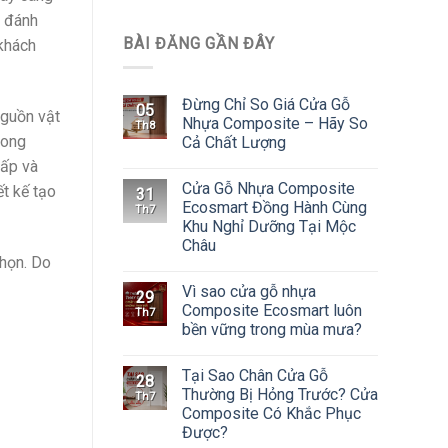
ã đánh
BÀI ĐĂNG GẦN ĐÂY
khách
Đừng Chỉ So Giá Cửa Gỗ
05
nguồn vật
Nhựa Composite – Hãy So
Th8
mong
Cả Chất Lượng
hấp và
Cửa Gỗ Nhựa Composite
ết kế tạo
31
Ecosmart Đồng Hành Cùng
Th7
Khu Nghỉ Dưỡng Tại Mộc
Châu
chọn. Do
Vì sao cửa gỗ nhựa
29
Composite Ecosmart luôn
Th7
bền vững trong mùa mưa?
Tại Sao Chân Cửa Gỗ
28
Thường Bị Hỏng Trước? Cửa
Th7
Composite Có Khắc Phục
Được?