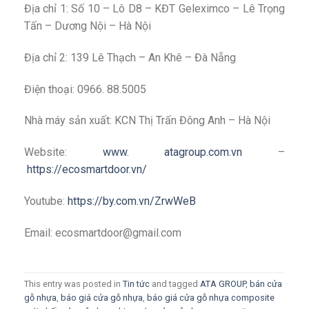
Địa chỉ 1: Số 10 – Lô D8 – KĐT Geleximco – Lê Trọng
Tấn – Dương Nội – Hà Nội
Địa chỉ 2: 139 Lê Thạch – An Khê – Đà Nẵng
Điện thoại: 0966. 88.5005
Nhà máy sản xuất: KCN Thị Trấn Đông Anh – Hà Nội
Website:
www. atagroup.com.vn
–
https://ecosmartdoor.vn/
Youtube:
https://by.com.vn/ZrwWeB
Email: ecosmartdoor@gmail.com
This entry was posted in
Tin tức
and tagged
ATA GROUP
,
bán cửa
gỗ nhựa
,
báo giá cửa gỗ nhựa
,
báo giá cửa gỗ nhựa composite