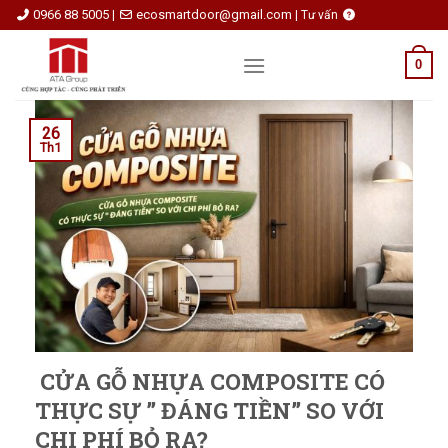
Skip
0966 88 5005
ecosmartdoor@gmail.com
|
|
Tư vấn
to
content
0
26
Th1
CỬA GỖ NHỰA COMPOSITE CÓ
THỰC SỰ ” ĐÁNG TIỀN” SO VỚI
CHI PHÍ BỎ RA?