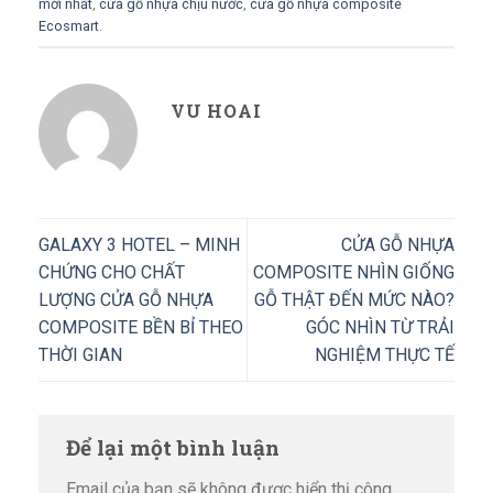
mới nhất
,
cửa gỗ nhựa chịu nước
,
cửa gỗ nhựa composite
Ecosmart
.
VU HOAI
GALAXY 3 HOTEL – MINH
CỬA GỖ NHỰA
CHỨNG CHO CHẤT
COMPOSITE NHÌN GIỐNG
LƯỢNG CỬA GỖ NHỰA
GỖ THẬT ĐẾN MỨC NÀO?
COMPOSITE BỀN BỈ THEO
GÓC NHÌN TỪ TRẢI
THỜI GIAN
NGHIỆM THỰC TẾ
Để lại một bình luận
Email của bạn sẽ không được hiển thị công