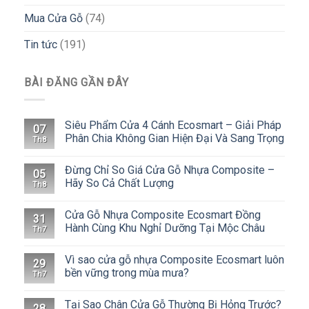
Mua Cửa Gỗ
(74)
Tin tức
(191)
BÀI ĐĂNG GẦN ĐÂY
Siêu Phẩm Cửa 4 Cánh Ecosmart – Giải Pháp
07
Phân Chia Không Gian Hiện Đại Và Sang Trọng
Th8
Đừng Chỉ So Giá Cửa Gỗ Nhựa Composite –
05
Hãy So Cả Chất Lượng
Th8
Cửa Gỗ Nhựa Composite Ecosmart Đồng
31
Hành Cùng Khu Nghỉ Dưỡng Tại Mộc Châu
Th7
Vì sao cửa gỗ nhựa Composite Ecosmart luôn
29
bền vững trong mùa mưa?
Th7
Tại Sao Chân Cửa Gỗ Thường Bị Hỏng Trước?
28