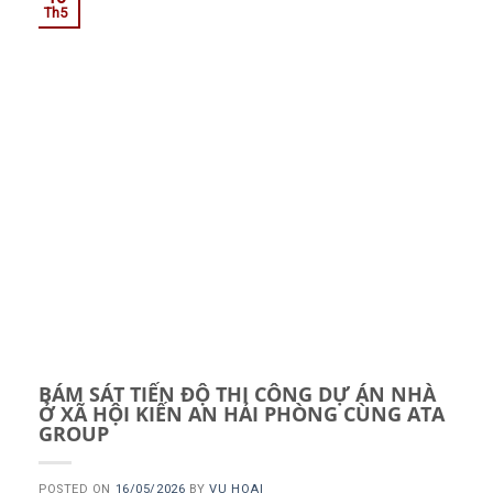
Th5
BÁM SÁT TIẾN ĐỘ THI CÔNG DỰ ÁN NHÀ
Ở XÃ HỘI KIẾN AN HẢI PHÒNG CÙNG ATA
GROUP
POSTED ON
16/05/2026
BY
VU HOAI