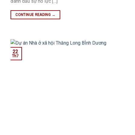
đánh dấu sự nỗ lực […]
CONTINUE READING
→
22
Th7