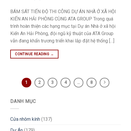
BÁM SÁT TIẾN ĐỘ THI CÔNG DỰ ÁN NHÀ Ở XÃ HỘI
KIẾN AN HẢI PHÒNG CÙNG ATA GROUP Trong quá
trình hoàn thiện các hạng mục tại Dự án Nhà ở xã hội
Kiến An Hải Phòng, đội ngũ kỹ thuật của ATA Group
vẫn đang khẩn trương triển khai lắp đặt hệ thống […]
CONTINUE READING
→
1
2
3
4
…
8
DANH MỤC
Cửa nhôm kính
(137)
Dự Án
(179)