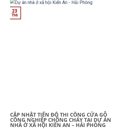
23
Th6
CẬP NHẬT TIẾN ĐỘ THI CÔNG CỬA GỖ
CÔNG NGHIỆP CHỐNG CHÁY TẠI DỰ ÁN
NHÀ Ở XÃ HỘI KIẾN AN – HẢI PHÒNG