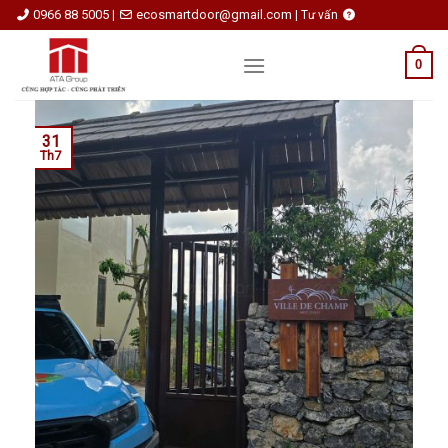
Skip
0966 88 5005
ecosmartdoor@gmail.com
|
|
Tư vấn
to
content
0
31
Th7