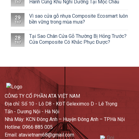
Hành Cùng Khu Nghỉ Dưỡng Tại Mộc Châu
Th7
Vì sao cửa gỗ nhựa Composite Ecosmart luôn
29
bền vững trong mùa mưa?
Th7
Tại Sao Chân Cửa Gỗ Thường Bị Hỏng Trước?
28
Cửa Composite Có Khắc Phục Được?
Th7
CÔNG TY CỔ PHẦN ATA VIỆT NAM
Địa chỉ: Số 10 - Lô D8 - KĐT Geleximco D - Lê Trọng
Tấn - Dương Nội - Hà Nội
Nhà Máy: KCN Đông Anh – Huyện Đông Anh – TP.Hà Nội
Hotline: 0966 885 005
Email: atavietnam68@gmail.com