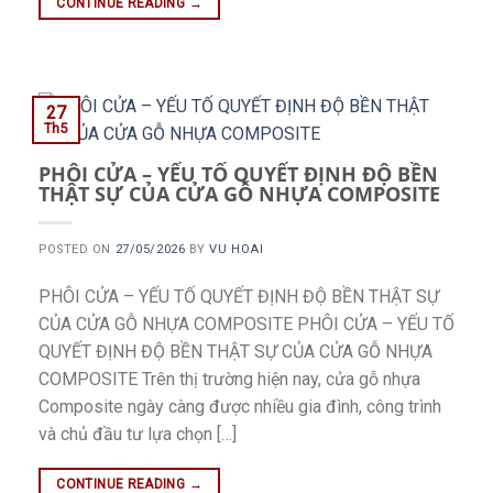
CONTINUE READING
→
27
Th5
PHÔI CỬA – YẾU TỐ QUYẾT ĐỊNH ĐỘ BỀN
THẬT SỰ CỦA CỬA GỖ NHỰA COMPOSITE
POSTED ON
27/05/2026
BY
VU HOAI
PHÔI CỬA – YẾU TỐ QUYẾT ĐỊNH ĐỘ BỀN THẬT SỰ
CỦA CỬA GỖ NHỰA COMPOSITE PHÔI CỬA – YẾU TỐ
QUYẾT ĐỊNH ĐỘ BỀN THẬT SỰ CỦA CỬA GỖ NHỰA
COMPOSITE Trên thị trường hiện nay, cửa gỗ nhựa
Composite ngày càng được nhiều gia đình, công trình
và chủ đầu tư lựa chọn […]
CONTINUE READING
→