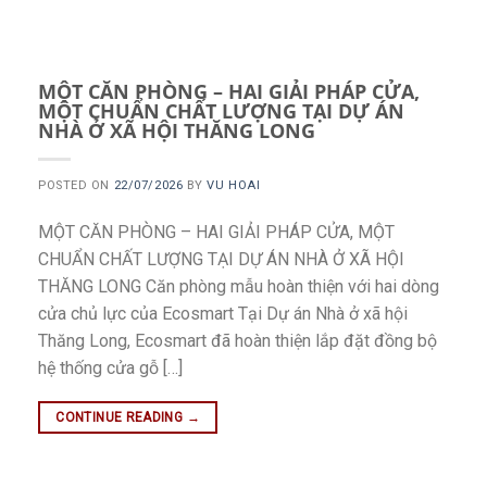
MỘT CĂN PHÒNG – HAI GIẢI PHÁP CỬA,
MỘT CHUẨN CHẤT LƯỢNG TẠI DỰ ÁN
NHÀ Ở XÃ HỘI THĂNG LONG
POSTED ON
22/07/2026
BY
VU HOAI
MỘT CĂN PHÒNG – HAI GIẢI PHÁP CỬA, MỘT
CHUẨN CHẤT LƯỢNG TẠI DỰ ÁN NHÀ Ở XÃ HỘI
THĂNG LONG Căn phòng mẫu hoàn thiện với hai dòng
cửa chủ lực của Ecosmart Tại Dự án Nhà ở xã hội
Thăng Long, Ecosmart đã hoàn thiện lắp đặt đồng bộ
hệ thống cửa gỗ […]
CONTINUE READING
→