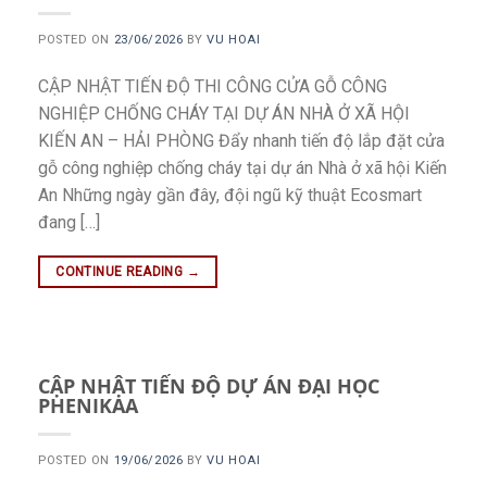
POSTED ON
23/06/2026
BY
VU HOAI
CẬP NHẬT TIẾN ĐỘ THI CÔNG CỬA GỖ CÔNG
NGHIỆP CHỐNG CHÁY TẠI DỰ ÁN NHÀ Ở XÃ HỘI
KIẾN AN – HẢI PHÒNG Đẩy nhanh tiến độ lắp đặt cửa
gỗ công nghiệp chống cháy tại dự án Nhà ở xã hội Kiến
An Những ngày gần đây, đội ngũ kỹ thuật Ecosmart
đang […]
CONTINUE READING
→
CẬP NHẬT TIẾN ĐỘ DỰ ÁN ĐẠI HỌC
PHENIKAA
POSTED ON
19/06/2026
BY
VU HOAI