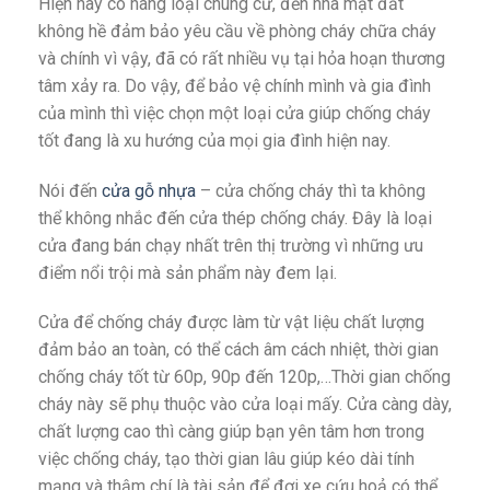
Hiện nay có hàng loại chung cư, đến nhà mặt đất
không hề đảm bảo yêu cầu về phòng cháy chữa cháy
và chính vì vậy, đã có rất nhiều vụ tại hỏa hoạn thương
tâm xảy ra. Do vậy, để bảo vệ chính mình và gia đình
của mình thì việc chọn một loại cửa giúp chống cháy
tốt đang là xu hướng của mọi gia đình hiện nay.
Nói đến
cửa gỗ nhựa
– cửa chống cháy thì ta không
thể không nhắc đến cửa thép chống cháy. Đây là loại
cửa đang bán chạy nhất trên thị trường vì những ưu
điểm nổi trội mà sản phẩm này đem lại.
Cửa để chống cháy được làm từ vật liệu chất lượng
đảm bảo an toàn, có thể cách âm cách nhiệt, thời gian
chống cháy tốt từ 60p, 90p đến 120p,…Thời gian chống
cháy này sẽ phụ thuộc vào cửa loại mấy. Cửa càng dày,
chất lượng cao thì càng giúp bạn yên tâm hơn trong
việc chống cháy, tạo thời gian lâu giúp kéo dài tính
mạng và thậm chí là tài sản để đợi xe cứu hoả có thể