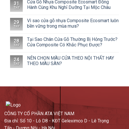
Cửa Gỗ Nhựa Composite Ecosmart Đồng
31
Hành Cùng Khu Nghỉ Dưỡng Tại Mộc Châu
Th7
Vì sao cửa gỗ nhựa Composite Ecosmart luôn
29
bền vững trong mùa mưa?
Th7
Tại Sao Chân Cửa Gỗ Thường Bị Hỏng Trước?
28
Cửa Composite Có Khắc Phục Được?
Th7
NÊN CHỌN MÀU CỬA THEO NỘI THẤT HAY
24
THEO MÀU SÀN?
Th7
CÔNG TY CỔ PHẦN ATA VIỆT NAM
Địa chỉ: Số 10 - Lô D8 - KĐT Geleximco D - Lê Trọng
Tấn - Dương Nội - Hà Nội