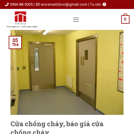
Skip
0966 88 5005
ecosmartdoor@gmail.com
|
|
Tư vấn
to
content
0
05
Th4
Cửa chống cháy, báo giá cửa
chống cháy