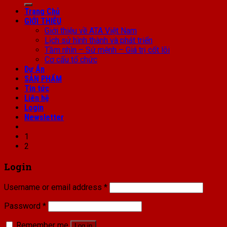
for:
Trang Chủ
GIỚI THIỆU
Giới thiệu về ATA Việt Nam
Lịch sử hình thành và phát triển
Tầm nhìn – Sứ mệnh – Giá trị cốt lõi
Cơ cấu tổ chức
Dự Án
SẢN PHẨM
Tin tức
Liên hệ
Login
Newsletter
1
2
Login
Username or email address
*
Password
*
Remember me
Log in