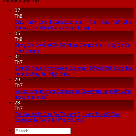
07
Th8
Siêu Phẩm Cửa 4 Cánh Ecosmart – Giải Pháp Phân Chia
Không Gian Hiện Đại Và Sang Trọng
05
Th8
Đừng Chỉ So Giá Cửa Gỗ Nhựa Composite – Hãy So Cả
Chất Lượng
31
Th7
Cửa Gỗ Nhựa Composite Ecosmart Đồng Hành Cùng Khu
Nghỉ Dưỡng Tại Mộc Châu
29
Th7
Vì sao cửa gỗ nhựa Composite Ecosmart luôn bền vững
trong mùa mưa?
28
Th7
Tại Sao Chân Cửa Gỗ Thường Bị Hỏng Trước? Cửa
Composite Có Khắc Phục Được?
Search