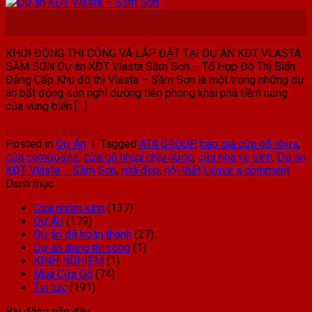
03
Th12
KHỞI ĐỘNG THI CÔNG VÀ LẮP ĐẶT TẠI DỰ ÁN KĐT VLASTA
SẦM SƠN Dự án KĐT Vlasta Sầm Sơn – Tổ Hợp Đô Thị Biển
Đẳng Cấp Khu đô thị Vlasta – Sầm Sơn là một trong những dự
án bất động sản nghỉ dưỡng tiên phong khai phá tiềm năng
của vùng biển […]
Continue reading
→
Posted in
Dự Án
|
Tagged
ATA GROUP
,
báo giá cửa gỗ nhựa
,
cửa composite
,
cửa gỗ nhựa chịu nước
,
cửa nhà vệ sinh
,
Dự án
KĐT Vlasta – Sầm Sơn
,
nhà đẹp
,
nội thất
Leave a comment
Danh mục
Cửa nhôm kính
(137)
Dự Án
(179)
Dự án đã hoàn thành
(27)
Dự án đang thi công
(1)
KINH NGHIỆM
(1)
Mua Cửa Gỗ
(74)
Tin tức
(191)
Bài đăng gần đây