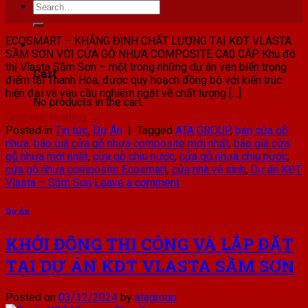
25
Search
Th6
for:
ECOSMART – KHẲNG ĐỊNH CHẤT LƯỢNG TẠI KĐT VLASTA
0
SẦM SƠN VỚI CỬA GỖ NHỰA COMPOSITE CA0 CẤP. Khu đô
thị Vlasta Sầm Sơn – một trong những dự án ven biển trọng
Cart
điểm tại Thanh Hóa, được quy hoạch đồng bộ với kiến trúc
hiện đại và yêu cầu nghiêm ngặt về chất lượng […]
No products in the cart.
Continue reading
→
Posted in
Tin tức
,
Dự Án
|
Tagged
ATA GROUP
,
bán cửa gỗ
nhựa
,
báo giá cửa gỗ nhựa composite mới nhất
,
báo giá cửa
gỗ nhựa mới nhất
,
cửa gỗ chịu nước
,
cửa gỗ nhựa chịu nước
,
cửa gỗ nhựa composite Ecosmart
,
cửa nhà vệ sinh
,
Dự án KĐT
Vlasta – Sầm Sơn
Leave a comment
Dự Án
KHỞI ĐỘNG THI CÔNG VÀ LẮP ĐẶT
TẠI DỰ ÁN KĐT VLASTA SẦM SƠN
Posted on
03/12/2024
by
atagroup