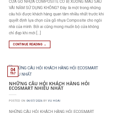
CỬA GỖ NHỰA COMPOSITE CÓ BỊ XUỐNG MÀU SAU
VÀI NĂM SỬ DỤNG KHÔNG? Đây là một trong những
câu hỏi được khách hàng quan tâm nhiều nhất trước khi
quyết định lựa chọn cửa gỗ nhựa Composite cho ngôi
nhà của mình. Bởi ai cũng mong muốn bộ cửa không
chỉ đẹp khi mới […]
CONTINUE READING
→
04
Th7
NHỮNG CÂU HỎI KHÁCH HÀNG HỎI
ECOSMART NHIỀU NHẤT
POSTED ON
04/07/2026
BY
VU HOAI
NHỮNG CÂU HỎI KHÁCH HÀNG HỎI ECOSMART