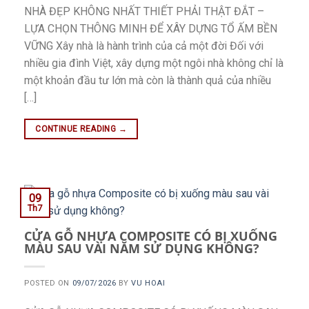
NHÀ ĐẸP KHÔNG NHẤT THIẾT PHẢI THẬT ĐẮT –
LỰA CHỌN THÔNG MINH ĐỂ XÂY DỰNG TỔ ẤM BỀN
VỮNG Xây nhà là hành trình của cả một đời Đối với
nhiều gia đình Việt, xây dựng một ngôi nhà không chỉ là
một khoản đầu tư lớn mà còn là thành quả của nhiều
[…]
CONTINUE READING
→
09
Th7
CỬA GỖ NHỰA COMPOSITE CÓ BỊ XUỐNG
MÀU SAU VÀI NĂM SỬ DỤNG KHÔNG?
POSTED ON
09/07/2026
BY
VU HOAI