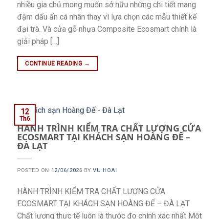
nhiều gia chủ mong muốn sở hữu những chi tiết mang
đậm dấu ấn cá nhân thay vì lựa chọn các mẫu thiết kế
đại trà. Và cửa gỗ nhựa Composite Ecosmart chính là
giải pháp […]
CONTINUE READING
→
12
Th6
HÀNH TRÌNH KIỂM TRA CHẤT LƯỢNG CỬA
ECOSMART TẠI KHÁCH SẠN HOÀNG ĐẾ –
ĐÀ LẠT
POSTED ON
12/06/2026
BY
VU HOAI
HÀNH TRÌNH KIỂM TRA CHẤT LƯỢNG CỬA
ECOSMART TẠI KHÁCH SẠN HOÀNG ĐẾ – ĐÀ LẠT
Chất lượng thực tế luôn là thước đo chính xác nhất Một