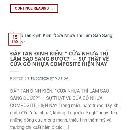
CONTINUE READING
→
15
Th5
ĐẬP TAN ĐỊNH KIẾN: ” CỬA NHỰA THÌ
LÀM SAO SANG ĐƯỢC?” – SỰ THẬT VỀ
CỬA GỖ NHỰA COMPOSITE HIỆN NAY
POSTED ON
15/05/2026
BY
VU HOAI
ĐẬP TAN ĐỊNH KIẾN: ” CỬA NHỰA THÌ LÀM SAO
SANG ĐƯỢC?” – SỰ THẬT VỀ CỬA GỖ NHỰA
COMPOSITE HIỆN NAY Trong nhiều năm trước đây, khi
nhắc đến “cửa nhựa”, không ít người sẽ nghĩ ngay đến
những dòng cửa mỏng manh, thiếu tính thẩm mỹ và
thường chỉ xuất hiện ở các […]