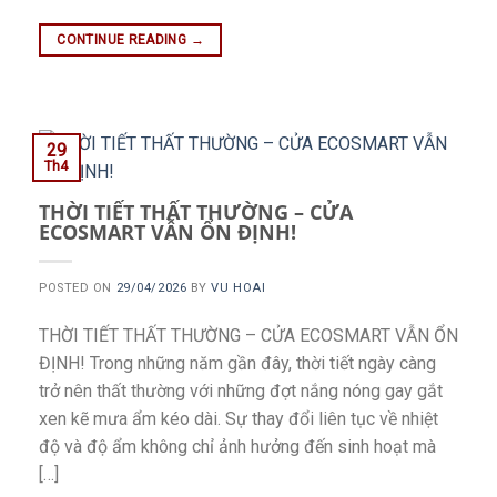
CONTINUE READING
→
29
Th4
THỜI TIẾT THẤT THƯỜNG – CỬA
ECOSMART VẪN ỔN ĐỊNH!
POSTED ON
29/04/2026
BY
VU HOAI
THỜI TIẾT THẤT THƯỜNG – CỬA ECOSMART VẪN ỔN
ĐỊNH! Trong những năm gần đây, thời tiết ngày càng
trở nên thất thường với những đợt nắng nóng gay gắt
xen kẽ mưa ẩm kéo dài. Sự thay đổi liên tục về nhiệt
độ và độ ẩm không chỉ ảnh hưởng đến sinh hoạt mà
[…]