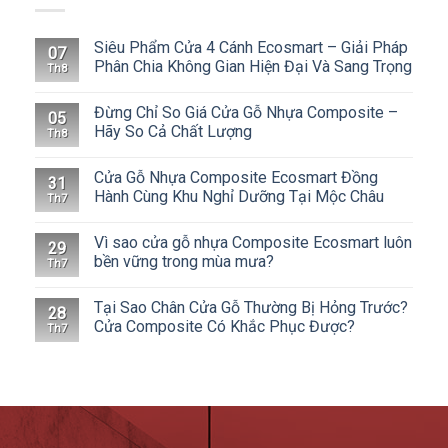
Siêu Phẩm Cửa 4 Cánh Ecosmart – Giải Pháp
07
Phân Chia Không Gian Hiện Đại Và Sang Trọng
Th8
Đừng Chỉ So Giá Cửa Gỗ Nhựa Composite –
05
Hãy So Cả Chất Lượng
Th8
Cửa Gỗ Nhựa Composite Ecosmart Đồng
31
Hành Cùng Khu Nghỉ Dưỡng Tại Mộc Châu
Th7
Vì sao cửa gỗ nhựa Composite Ecosmart luôn
29
bền vững trong mùa mưa?
Th7
Tại Sao Chân Cửa Gỗ Thường Bị Hỏng Trước?
28
Cửa Composite Có Khắc Phục Được?
Th7