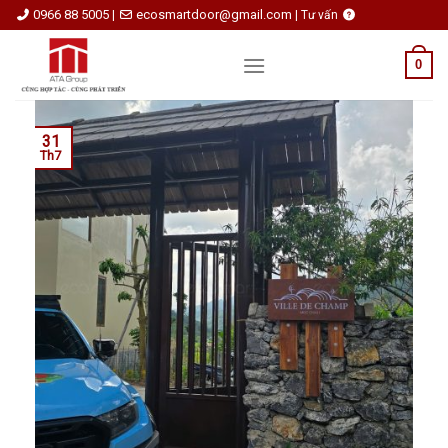
Skip
0966 88 5005
ecosmartdoor@gmail.com
|
|
Tư vấn
to
content
0
31
Th7