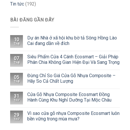
Tin tức
(192)
BÀI ĐĂNG GẦN ĐÂY
Dự án Nhà ở xã hội khu bờ tả Sông Hồng Lào
10
Cai đang dần về đích
Th8
Siêu Phẩm Cửa 4 Cánh Ecosmart – Giải Pháp
07
Phân Chia Không Gian Hiện Đại Và Sang Trọng
Th8
Đừng Chỉ So Giá Cửa Gỗ Nhựa Composite –
05
Hãy So Cả Chất Lượng
Th8
Cửa Gỗ Nhựa Composite Ecosmart Đồng
31
Hành Cùng Khu Nghỉ Dưỡng Tại Mộc Châu
Th7
Vì sao cửa gỗ nhựa Composite Ecosmart luôn
29
bền vững trong mùa mưa?
Th7