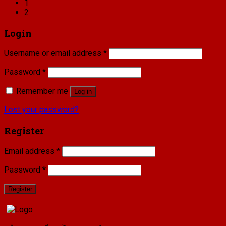
1
2
Login
Username or email address
*
Password
*
Remember me
Log in
Lost your password?
Register
Email address
*
Password
*
Register