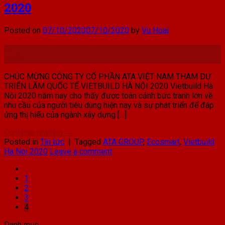
2020
Posted on
07/10/2020
07/10/2020
by
Vu Hoai
07
Th10
CHÚC MỪNG CÔNG TY CỔ PHẦN ATA VIỆT NAM THAM DỰ
TRIỂN LÃM QUỐC TẾ VIETBUILD HÀ NỘI 2020 Vietbuild Hà
Nội 2020 năm nay cho thấy được toàn cảnh bức tranh lớn về
nhu cầu của người tiêu dùng hiện nay và sự phát triển để đáp
ứng thị hiếu của ngành xây dựng […]
Continue reading
→
Posted in
Tin tức
|
Tagged
ATA GROUP
,
Ecosmart
,
Vietbuild
Ha Noi 2020
Leave a comment
1
2
3
4
Danh mục