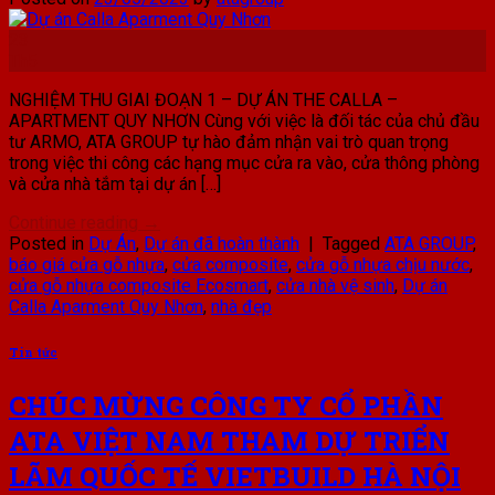
23
Th5
NGHIỆM THU GIAI ĐOẠN 1 – DỰ ÁN THE CALLA –
APARTMENT QUY NHƠN Cùng với việc là đối tác của chủ đầu
tư ARMO, ATA GROUP tự hào đảm nhận vai trò quan trọng
trong việc thi công các hạng mục cửa ra vào, cửa thông phòng
và cửa nhà tắm tại dự án […]
Continue reading
→
Posted in
Dự Án
,
Dự án đã hoàn thành
|
Tagged
ATA GROUP
,
báo giá cửa gỗ nhựa
,
cửa composite
,
cửa gỗ nhựa chịu nước
,
cửa gỗ nhựa composite Ecosmart
,
cửa nhà vệ sinh
,
Dự án
Calla Aparment Quy Nhơn
,
nhà đẹp
Tin tức
CHÚC MỪNG CÔNG TY CỔ PHẦN
ATA VIỆT NAM THAM DỰ TRIỂN
LÃM QUỐC TẾ VIETBUILD HÀ NỘI