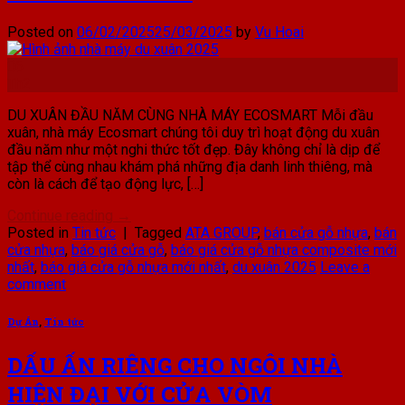
Posted on
06/02/2025
25/03/2025
by
Vu Hoai
06
Th2
DU XUÂN ĐẦU NĂM CÙNG NHÀ MÁY ECOSMART Mỗi đầu
xuân, nhà máy Ecosmart chúng tôi duy trì hoạt động du xuân
đầu năm như một nghi thức tốt đẹp. Đây không chỉ là dịp để
tập thể cùng nhau khám phá những địa danh linh thiêng, mà
còn là cách để tạo động lực, […]
Continue reading
→
Posted in
Tin tức
|
Tagged
ATA GROUP
,
bán cửa gỗ nhựa
,
bán
cửa nhựa
,
báo giá cửa gỗ
,
báo giá cửa gỗ nhựa composite mới
nhất
,
báo giá cửa gỗ nhựa mới nhất
,
du xuân 2025
Leave a
comment
Dự Án
,
Tin tức
DẤU ẤN RIÊNG CHO NGÔI NHÀ
HIỆN ĐẠI VỚI CỬA VÒM