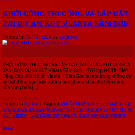
KHỞI ĐỘNG THI CÔNG VÀ LẮP ĐẶT
TẠI DỰ ÁN KĐT VLASTA SẦM SƠN
Posted on
03/12/2024
by
atagroup
03
Th12
KHỞI ĐỘNG THI CÔNG VÀ LẮP ĐẶT TẠI DỰ ÁN KĐT VLASTA
SẦM SƠN Dự án KĐT Vlasta Sầm Sơn – Tổ Hợp Đô Thị Biển
Đẳng Cấp Khu đô thị Vlasta – Sầm Sơn là một trong những dự
án bất động sản nghỉ dưỡng tiên phong khai phá tiềm năng
của vùng biển […]
Continue reading
→
Posted in
Dự Án
|
Tagged
ATA GROUP
,
báo giá cửa gỗ nhựa
,
cửa composite
,
cửa gỗ nhựa chịu nước
,
cửa nhà vệ sinh
,
Dự án
KĐT Vlasta – Sầm Sơn
,
nhà đẹp
,
nội thất
Leave a comment
Dự Án