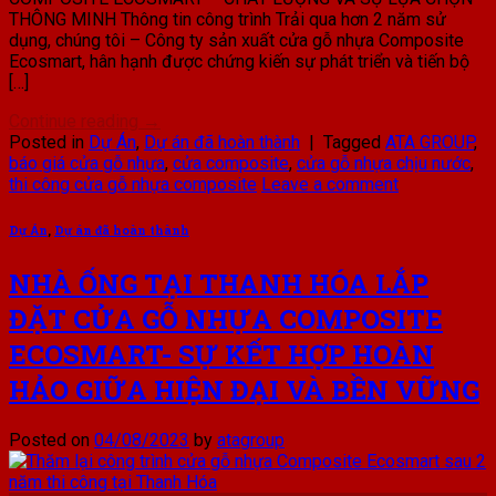
THÔNG MINH Thông tin công trình Trải qua hơn 2 năm sử
dụng, chúng tôi – Công ty sản xuất cửa gỗ nhựa Composite
Ecosmart, hân hạnh được chứng kiến sự phát triển và tiến bộ
[…]
Continue reading
→
Posted in
Dự Án
,
Dự án đã hoàn thành
|
Tagged
ATA GROUP
,
báo giá cửa gỗ nhựa
,
cửa composite
,
cửa gỗ nhựa chịu nước
,
thi công cửa gỗ nhựa composite
Leave a comment
Dự Án
,
Dự án đã hoàn thành
NHÀ ỐNG TẠI THANH HÓA LẮP
ĐẶT CỬA GỖ NHỰA COMPOSITE
ECOSMART- SỰ KẾT HỢP HOÀN
HẢO GIỮA HIỆN ĐẠI VÀ BỀN VỮNG
Posted on
04/08/2023
by
atagroup