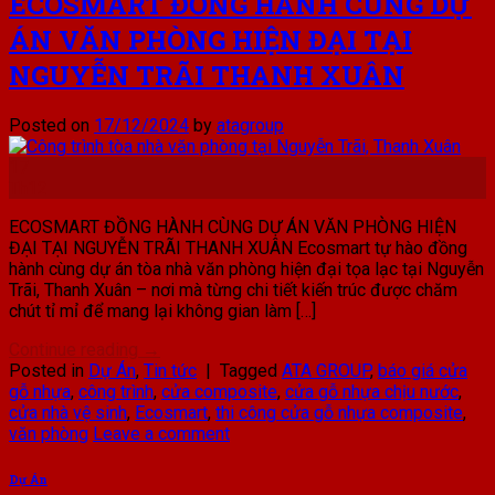
ECOSMART ĐỒNG HÀNH CÙNG DỰ
ÁN VĂN PHÒNG HIỆN ĐẠI TẠI
NGUYỄN TRÃI THANH XUÂN
Posted on
17/12/2024
by
atagroup
17
Th12
ECOSMART ĐỒNG HÀNH CÙNG DỰ ÁN VĂN PHÒNG HIỆN
ĐẠI TẠI NGUYỄN TRÃI THANH XUÂN Ecosmart tự hào đồng
hành cùng dự án tòa nhà văn phòng hiện đại tọa lạc tại Nguyễn
Trãi, Thanh Xuân – nơi mà từng chi tiết kiến trúc được chăm
chút tỉ mỉ để mang lại không gian làm […]
Continue reading
→
Posted in
Dự Án
,
Tin tức
|
Tagged
ATA GROUP
,
báo giá cửa
gỗ nhựa
,
công trình
,
cửa composite
,
cửa gỗ nhựa chịu nước
,
cửa nhà vệ sinh
,
Ecosmart
,
thi công cửa gỗ nhựa composite
,
văn phòng
Leave a comment
Dự Án