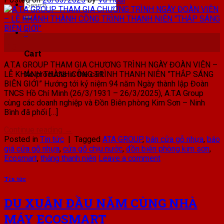
Search
for:
0
28
Th3
Cart
A.T.A GROUP THAM GIA CHƯƠNG TRÌNH NGÀY ĐOÀN VIÊN –
No products in the cart.
LỄ KHÁNH THÀNH CÔNG TRÌNH THANH NIÊN ”THẮP SÁNG
BIÊN GIỚI” Hướng tới kỷ niệm 94 năm Ngày thành lập Đoàn
TNCS Hồ Chí Minh (26/3/1931 – 26/3/2025), A.T.A Group
cùng các doanh nghiệp và Đồn Biên phòng Kim Sơn – Ninh
Bình đã phối […]
Continue reading
→
Posted in
Tin tức
|
Tagged
ATA GROUP
,
bán cửa gỗ nhựa
,
báo
giá cửa gỗ nhựa
,
cửa gỗ chịu nước
,
đồn biên phòng kim sơn
,
Ecosmart
,
tháng thanh niên
Leave a comment
Tin tức
DU XUÂN ĐẦU NĂM CÙNG NHÀ
MÁY ECOSMART