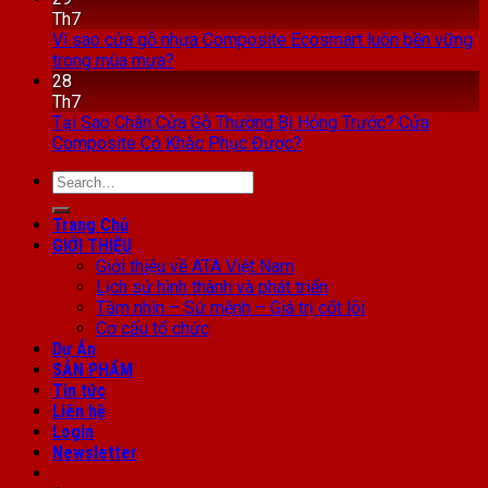
Th7
Vì sao cửa gỗ nhựa Composite Ecosmart luôn bền vững
trong mùa mưa?
28
Th7
Tại Sao Chân Cửa Gỗ Thường Bị Hỏng Trước? Cửa
Composite Có Khắc Phục Được?
Search
for:
Trang Chủ
GIỚI THIỆU
Giới thiệu về ATA Việt Nam
Lịch sử hình thành và phát triển
Tầm nhìn – Sứ mệnh – Giá trị cốt lõi
Cơ cấu tổ chức
Dự Án
SẢN PHẨM
Tin tức
Liên hệ
Login
Newsletter