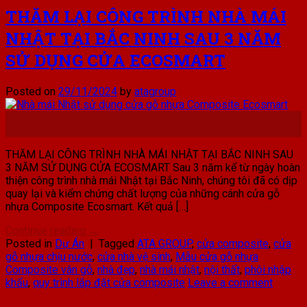
THĂM LẠI CÔNG TRÌNH NHÀ MÁI
NHẬT TẠI BẮC NINH SAU 3 NĂM
SỬ DỤNG CỬA ECOSMART
Posted on
29/11/2024
by
atagroup
29
Th11
THĂM LẠI CÔNG TRÌNH NHÀ MÁI NHẬT TẠI BẮC NINH SAU
3 NĂM SỬ DỤNG CỬA ECOSMART Sau 3 năm kể từ ngày hoàn
thiện công trình nhà mái Nhật tại Bắc Ninh, chúng tôi đã có dịp
quay lại và kiểm chứng chất lượng của những cánh cửa gỗ
nhựa Composite Ecosmart. Kết quả […]
Continue reading
→
Posted in
Dự Án
|
Tagged
ATA GROUP
,
cửa composite
,
cửa
gỗ nhựa chịu nước
,
cửa nhà vệ sinh
,
Mẫu cửa gỗ nhựa
Composite vân gỗ
,
nhà đẹp
,
nhà mái nhật
,
nội thất
,
phôi nhập
khẩu
,
quy trình lắp đặt cửa composite
Leave a comment