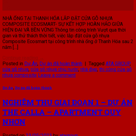
04
Th8
NHÀ ỐNG TẠI THANH HÓA LẮP ĐẶT CỬA GỖ NHỰA
COMPOSITE ECOSMART- SỰ KẾT HỢP HOÀN HẢO GIỮA
HIỆN ĐẠI VÀ BỀN VỮNG Thông tin công trình Vượt qua thời
gian và thử thách thời tiết, việc lắp đặt cửa gỗ nhựa
Composite Ecosmart tại công trình nhà ống ở Thanh Hóa sau 2
năm […]
Continue reading
→
Posted in
Dự Án
,
Dự án đã hoàn thành
|
Tagged
ATA GROUP
,
cửa gỗ nhựa
,
cửa gỗ nhựa chịu nước
,
nhà đẹp
,
thi công cửa gỗ
nhựa composite
Leave a comment
Dự Án
,
Dự án đã hoàn thành
NGHIỆM THU GIAI ĐOẠN 1 – DỰ ÁN
THE CALLA – APARTMENT QUY
NHƠN
Posted on
23/05/2023
by
atagroup