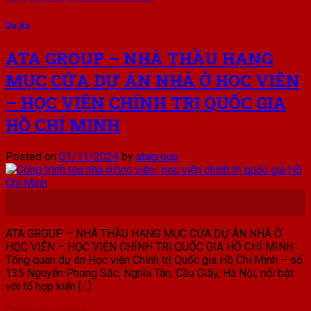
Dự Án
ATA GROUP – NHÀ THẦU HẠNG
MỤC CỬA DỰ ÁN NHÀ Ở HỌC VIÊN
– HỌC VIỆN CHÍNH TRỊ QUỐC GIA
HỒ CHÍ MINH
Posted on
01/11/2024
by
atagroup
01
Th11
ATA GROUP – NHÀ THẦU HẠNG MỤC CỬA DỰ ÁN NHÀ Ở
HỌC VIÊN – HỌC VIỆN CHÍNH TRỊ QUỐC GIA HỒ CHÍ MINH
Tổng quan dự án Học viện Chính trị Quốc gia Hồ Chí Minh – số
135 Nguyễn Phong Sắc, Nghĩa Tân, Cầu Giấy, Hà Nội, nổi bật
với tổ hợp kiến […]
Continue reading
→