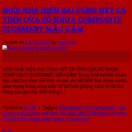
NGÔI NHÀ HIỆN ĐẠI CÙNG NÉT CÁ
TÍNH CỬA GỖ NHỰA COMPOSITE
ECOSMART MÀU XÁM
Posted on
04/12/2024
by
atagroup
04
Th12
NGÔI NHÀ HIỆN ĐẠI CÙNG NÉT CÁ TÍNH CỬA GỖ NHỰA
COMPOSITE ECOSMART MÀU XÁM Trong thiết kế nhà ở hiện
đại, việc lựa chọn nội thất và các chi tiết kiến ​​trúc đóng vai trò
quan trọng trong công việc có thể hiện phong cách và cá tính
riêng của gia chủ. Một trong […]
Continue reading
→
Posted in
Dự Án
|
Tagged
ATA GROUP
,
cửa composite
,
cửa
gỗ nhựa chịu nước
,
nhà đẹp
,
nội thất
,
phôi nhập khẩu
,
thi công
cửa gỗ nhựa composite
Leave a comment
Dự Án