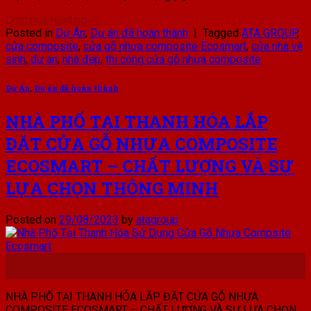
Continue reading
→
Posted in
Dự Án
,
Dự án đã hoàn thành
|
Tagged
ATA GROUP
,
cửa composite
,
cửa gỗ nhựa composite Ecosmart
,
cửa nhà vệ
sinh
,
dự an
,
nhà đẹp
,
thi công cửa gỗ nhựa composite
Dự Án
,
Dự án đã hoàn thành
NHÀ PHỐ TẠI THANH HÓA LẮP
ĐẶT CỬA GỖ NHỰA COMPOSITE
ECOSMART – CHẤT LƯỢNG VÀ SỰ
LỰA CHỌN THÔNG MINH
Posted on
29/08/2023
by
atagroup
29
Th8
NHÀ PHỐ TẠI THANH HÓA LẮP ĐẶT CỬA GỖ NHỰA
COMPOSITE ECOSMART – CHẤT LƯỢNG VÀ SỰ LỰA CHỌN