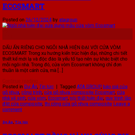
ECOSMART
Posted on
26/12/2024
by
atagroup
26
Th12
DẤU ẤN RIÊNG CHO NGÔI NHÀ HIỆN ĐẠI VỚI CỬA VÒM
ECOSMART Trong xu hướng kiến trúc hiện đại, những chi tiết
thiết kế mới lạ và độc đáo là yếu tố tạo nên sự khác biệt cho
mỗi ngôi nhà. Trong đó, cửa vòm Ecosmart không chỉ đơn
thuần là một cánh cửa, mà […]
Continue reading
→
Posted in
Dự Án
,
Tin tức
|
Tagged
ATA GROUP
,
báo giá cửa
gỗ nhựa
,
công trình
,
cửa gỗ nhựa composite Ecosmart
,
cửa
nhà vệ sinh
,
cửa vòm
,
Ecosmart
,
nội thất hiện đại
,
quy trình lắp
đặt cửa composite
,
thi công cửa gỗ nhựa composite
Leave a
comment
Dự Án
,
Tin tức