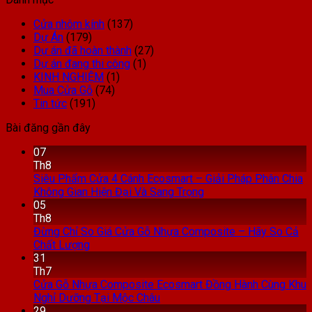
Cửa nhôm kính
(137)
Dự Án
(179)
Dự án đã hoàn thành
(27)
Dự án đang thi công
(1)
KINH NGHIỆM
(1)
Mua Cửa Gỗ
(74)
Tin tức
(191)
Bài đăng gần đây
07
Th8
Siêu Phẩm Cửa 4 Cánh Ecosmart – Giải Pháp Phân Chia
Không Gian Hiện Đại Và Sang Trọng
05
Th8
Đừng Chỉ So Giá Cửa Gỗ Nhựa Composite – Hãy So Cả
Chất Lượng
31
Th7
Cửa Gỗ Nhựa Composite Ecosmart Đồng Hành Cùng Khu
Nghỉ Dưỡng Tại Mộc Châu
29