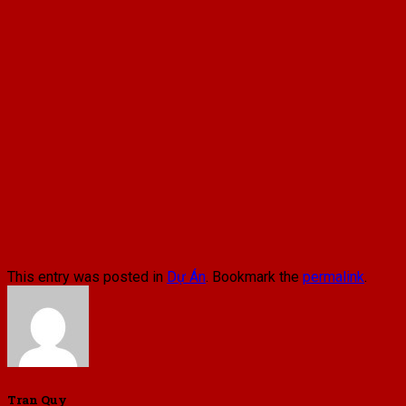
This entry was posted in
Dự Án
. Bookmark the
permalink
.
Tran Quy