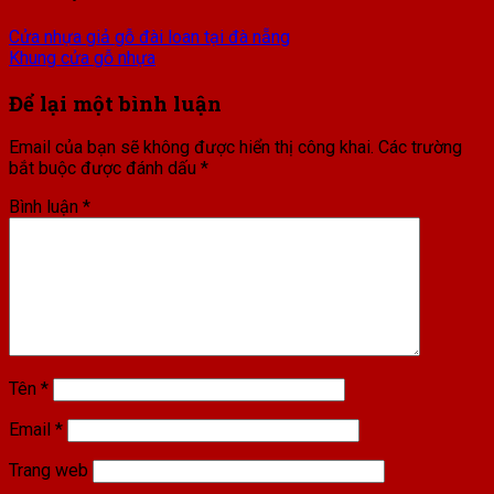
Cửa nhựa giả gỗ đài loan tại đà nẵng
Khung cửa gỗ nhựa
Để lại một bình luận
Email của bạn sẽ không được hiển thị công khai.
Các trường
bắt buộc được đánh dấu
*
Bình luận
*
Tên
*
Email
*
Trang web