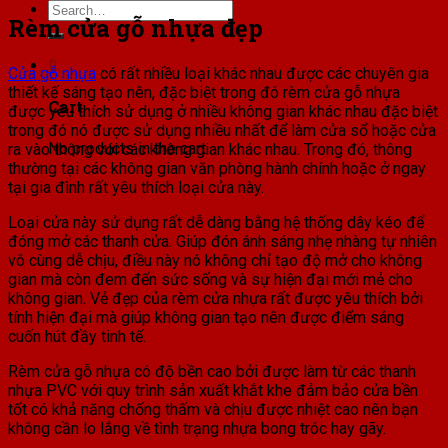
Search
Rèm cửa gỗ nhựa đẹp
for:
0
Cửa gỗ nhựa
có rất nhiều loại khác nhau được các chuyên gia
thiết kế sáng tạo nên, đặc biệt trong đó rèm cửa gỗ nhựa
Cart
được yêu thích sử dụng ở nhiều không gian khác nhau đặc biệt
trong đó nó được sử dụng nhiều nhất để làm cửa sổ hoặc cửa
No products in the cart.
ra vào thông với các không gian khác nhau. Trong đó, thông
thường tại các không gian văn phòng hành chính hoặc ở ngay
tại gia đình rất yêu thích loại cửa này.
Loại cửa này sử dụng rất dễ dàng bằng hệ thống dây kéo để
đóng mở các thanh cửa. Giúp đón ánh sáng nhẹ nhàng tự nhiên
vô cùng dễ chịu, điều này nó không chỉ tạo độ mở cho không
gian mà còn đem đến sức sống và sự hiện đại mới mẻ cho
không gian. Vẻ đẹp của rèm cửa nhựa rất được yêu thích bởi
tính hiện đại mà giúp không gian tạo nên được điểm sáng
cuốn hút đầy tinh tế.
Rèm cửa gỗ nhựa có độ bền cao bởi được làm từ các thanh
nhựa PVC với quy trình sản xuất khắt khe đảm bảo cửa bền
tốt có khả năng chống thấm và chịu được nhiệt cao nên bạn
không cần lo lắng về tình trạng nhựa bong tróc hay gãy.