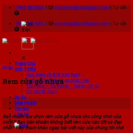
Skip
0966 88 5005
|
ecosmartdoor@gmail.com
|
Tư vấn
to
content
0966 88 5005
|
ecosmartdoor@gmail.com
|
Tư vấn
Trang Chủ
Dự Án
GIỚI THIỆU
Giới thiệu về ATA Việt Nam
Rèm cửa gỗ nhựa
Lịch sử hình thành và phát triển
Tầm nhìn – Sứ mệnh – Giá trị cốt lõi
Cơ cấu tổ chức
Dự Án
02
SẢN PHẨM
Th7
Tin tức
Liên hệ
Bạn muốn lựa chọn rèm cửa gỗ nhựa cho công trình của
mình? Bạn băn khoăn không biết rèm cửa nào tốt và đẹp
nhất? Hãy tham khảo ngay bài viết này của chúng tôi nhé.