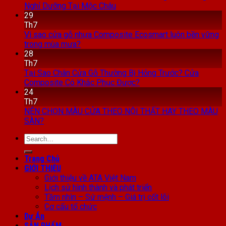
Nghỉ Dưỡng Tại Mộc Châu
29
Th7
Vì sao cửa gỗ nhựa Composite Ecosmart luôn bền vững
trong mùa mưa?
28
Th7
Tại Sao Chân Cửa Gỗ Thường Bị Hỏng Trước? Cửa
Composite Có Khắc Phục Được?
24
Th7
NÊN CHỌN MÀU CỬA THEO NỘI THẤT HAY THEO MÀU
SÀN?
Search
for:
Trang Chủ
GIỚI THIỆU
Giới thiệu về ATA Việt Nam
Lịch sử hình thành và phát triển
Tầm nhìn – Sứ mệnh – Giá trị cốt lõi
Cơ cấu tổ chức
Dự Án
SẢN PHẨM