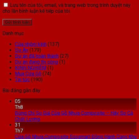
Lưu tên của tôi, email, và trang web trong trình duyệt này
cho lần bình luận kế tiếp của tôi.
Danh mục
Cửa nhôm kính
(137)
Dự Án
(179)
Dự án đã hoàn thành
(27)
Dự án đang thi công
(1)
KINH NGHIỆM
(1)
Mua Cửa Gỗ
(74)
Tin tức
(190)
Bài đăng gần đây
05
Th8
Đừng Chỉ So Giá Cửa Gỗ Nhựa Composite – Hãy So Cả
Chất Lượng
31
Th7
Cửa Gỗ Nhựa Composite Ecosmart Đồng Hành Cùng Khu