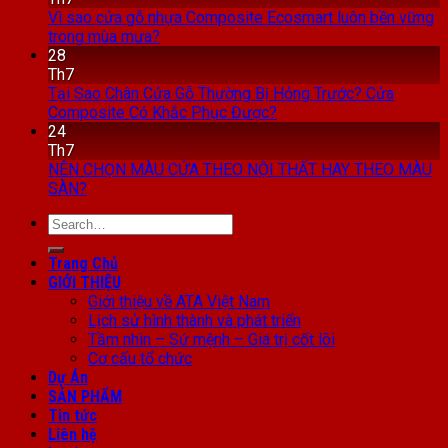
Vì sao cửa gỗ nhựa Composite Ecosmart luôn bền vững
trong mùa mưa?
28
Th7
Tại Sao Chân Cửa Gỗ Thường Bị Hỏng Trước? Cửa
Composite Có Khắc Phục Được?
24
Th7
NÊN CHỌN MÀU CỬA THEO NỘI THẤT HAY THEO MÀU
SÀN?
Search
for:
Trang Chủ
GIỚI THIỆU
Giới thiệu về ATA Việt Nam
Lịch sử hình thành và phát triển
Tầm nhìn – Sứ mệnh – Giá trị cốt lõi
Cơ cấu tổ chức
Dự Án
SẢN PHẨM
Tin tức
Liên hệ