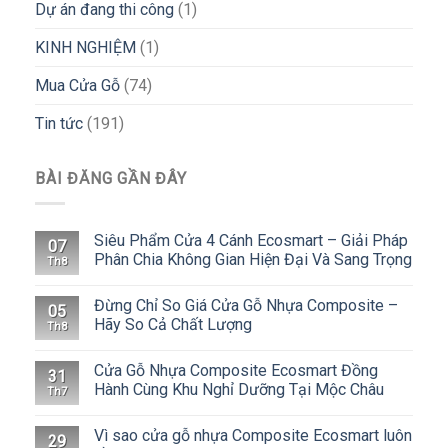
Dự án đang thi công
(1)
KINH NGHIỆM
(1)
Mua Cửa Gỗ
(74)
Tin tức
(191)
BÀI ĐĂNG GẦN ĐÂY
Siêu Phẩm Cửa 4 Cánh Ecosmart – Giải Pháp
07
Phân Chia Không Gian Hiện Đại Và Sang Trọng
Th8
Đừng Chỉ So Giá Cửa Gỗ Nhựa Composite –
05
Hãy So Cả Chất Lượng
Th8
Cửa Gỗ Nhựa Composite Ecosmart Đồng
31
Hành Cùng Khu Nghỉ Dưỡng Tại Mộc Châu
Th7
Vì sao cửa gỗ nhựa Composite Ecosmart luôn
29