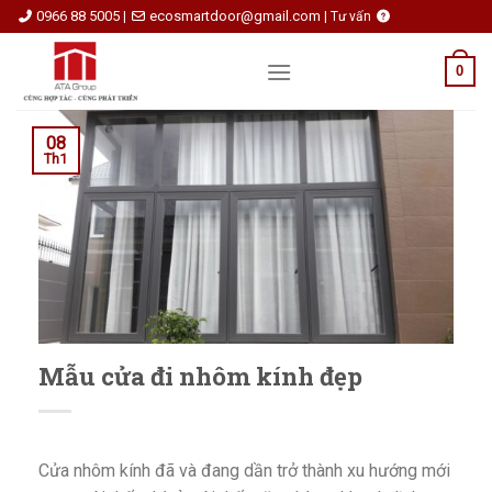
Skip
0966 88 5005
ecosmartdoor@gmail.com
|
|
Tư vấn
to
content
0
08
Th1
Mẫu cửa đi nhôm kính đẹp
Cửa nhôm kính đã và đang dần trở thành xu hướng mới