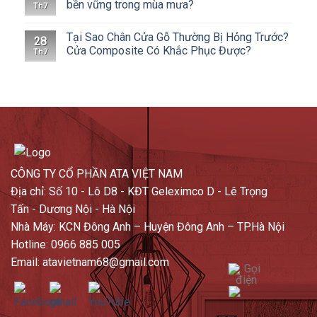
bền vững trong mùa mưa?
Th7
Tại Sao Chân Cửa Gỗ Thường Bị Hỏng Trước?
28
Cửa Composite Có Khắc Phục Được?
Th7
CÔNG TY CỔ PHẦN ATA VIỆT NAM
Địa chỉ: Số 10 - Lô D8 - KĐT Geleximco D - Lê Trọng
Tấn - Dương Nội - Hà Nội
Nhà Máy: KCN Đông Anh – Huyện Đông Anh – TP.Hà Nội
Hotline: 0966 885 005
Email: atavietnam68@gmail.com