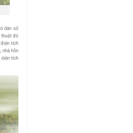
mô dân số
 thuật đô
điện tích
, nhà hỗn
 diện tích