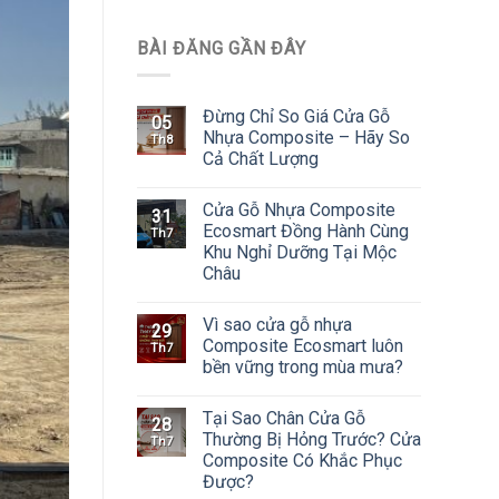
BÀI ĐĂNG GẦN ĐÂY
Đừng Chỉ So Giá Cửa Gỗ
05
Nhựa Composite – Hãy So
Th8
Cả Chất Lượng
Cửa Gỗ Nhựa Composite
31
Ecosmart Đồng Hành Cùng
Th7
Khu Nghỉ Dưỡng Tại Mộc
Châu
Vì sao cửa gỗ nhựa
29
Composite Ecosmart luôn
Th7
bền vững trong mùa mưa?
Tại Sao Chân Cửa Gỗ
28
Thường Bị Hỏng Trước? Cửa
Th7
Composite Có Khắc Phục
Được?