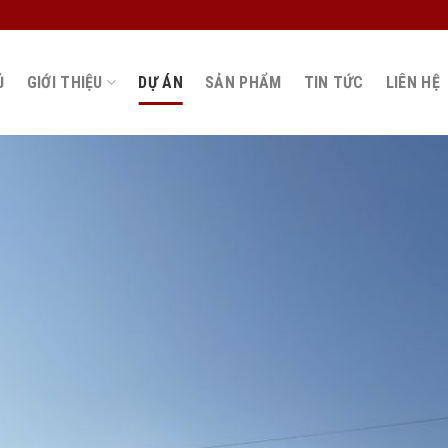
Ủ
GIỚI THIỆU
DỰ ÁN
SẢN PHẨM
TIN TỨC
LIÊN HỆ