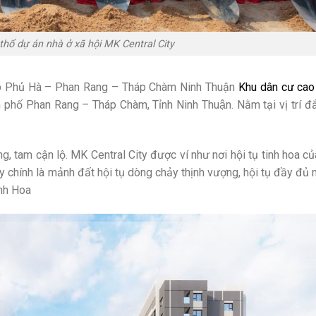
thổ dự án nhà ở xã hội MK Central City
cấp Phủ Hà – Phan Rang – Tháp Chàm Ninh Thuận
Khu dân cư cao 
h phố Phan Rang – Tháp Chàm, Tỉnh Ninh Thuận. Nằm tại vị trí đắ
g, tam cận lộ. MK Central City được ví như nơi hội tụ tinh hoa củ
ty chính là mảnh đất hội tụ dòng chảy thịnh vượng, hội tụ đầy đủ 
inh Hoa