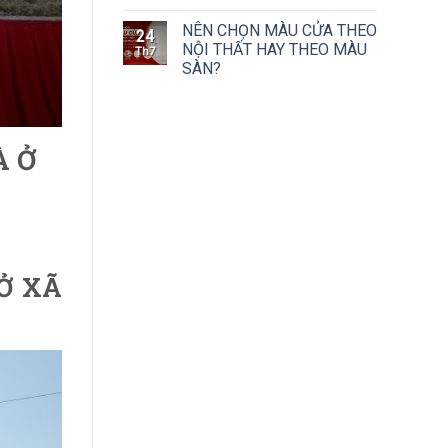
NÊN CHỌN MÀU CỬA THEO
24
NỘI THẤT HAY THEO MÀU
Th7
SÀN?
À Ở
Ở XÃ