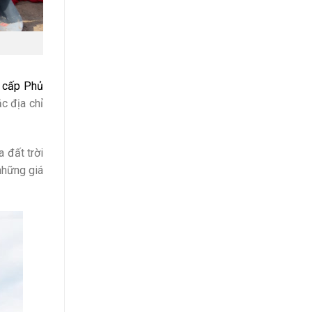
cấp Phủ
c địa chỉ
a đất trời
những giá