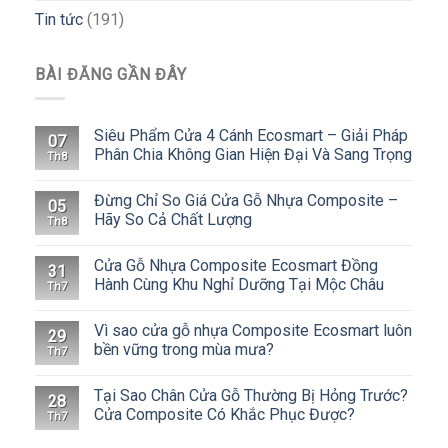
Tin tức
(191)
BÀI ĐĂNG GẦN ĐÂY
Siêu Phẩm Cửa 4 Cánh Ecosmart – Giải Pháp
07
Phân Chia Không Gian Hiện Đại Và Sang Trọng
Th8
Đừng Chỉ So Giá Cửa Gỗ Nhựa Composite –
05
Hãy So Cả Chất Lượng
Th8
Cửa Gỗ Nhựa Composite Ecosmart Đồng
31
Hành Cùng Khu Nghỉ Dưỡng Tại Mộc Châu
Th7
Vì sao cửa gỗ nhựa Composite Ecosmart luôn
29
bền vững trong mùa mưa?
Th7
Tại Sao Chân Cửa Gỗ Thường Bị Hỏng Trước?
28
Cửa Composite Có Khắc Phục Được?
Th7