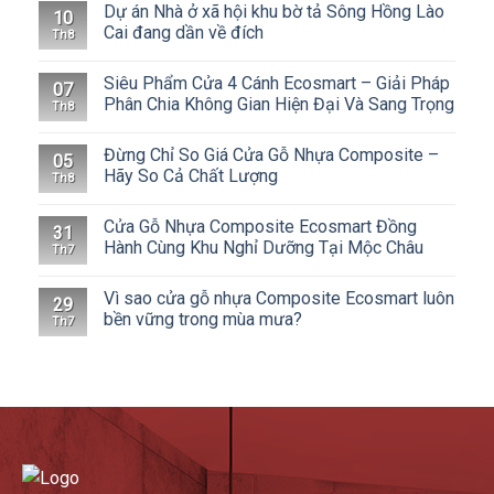
Dự án Nhà ở xã hội khu bờ tả Sông Hồng Lào
10
Cai đang dần về đích
Th8
Siêu Phẩm Cửa 4 Cánh Ecosmart – Giải Pháp
07
Phân Chia Không Gian Hiện Đại Và Sang Trọng
Th8
Đừng Chỉ So Giá Cửa Gỗ Nhựa Composite –
05
Hãy So Cả Chất Lượng
Th8
Cửa Gỗ Nhựa Composite Ecosmart Đồng
31
Hành Cùng Khu Nghỉ Dưỡng Tại Mộc Châu
Th7
Vì sao cửa gỗ nhựa Composite Ecosmart luôn
29
bền vững trong mùa mưa?
Th7