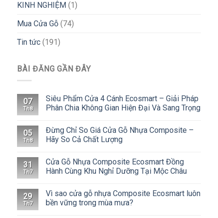
KINH NGHIỆM
(1)
Mua Cửa Gỗ
(74)
Tin tức
(191)
BÀI ĐĂNG GẦN ĐÂY
Siêu Phẩm Cửa 4 Cánh Ecosmart – Giải Pháp
07
Phân Chia Không Gian Hiện Đại Và Sang Trọng
Th8
Đừng Chỉ So Giá Cửa Gỗ Nhựa Composite –
05
Hãy So Cả Chất Lượng
Th8
Cửa Gỗ Nhựa Composite Ecosmart Đồng
31
Hành Cùng Khu Nghỉ Dưỡng Tại Mộc Châu
Th7
Vì sao cửa gỗ nhựa Composite Ecosmart luôn
29
bền vững trong mùa mưa?
Th7