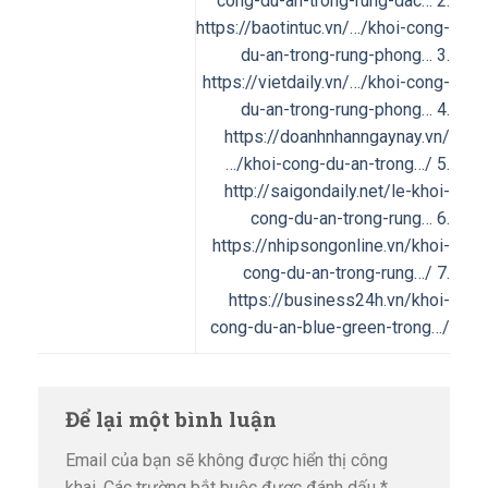
cong-du-an-trong-rung-dac… 2.
https://baotintuc.vn/…/khoi-cong-
du-an-trong-rung-phong… 3.
https://vietdaily.vn/…/khoi-cong-
du-an-trong-rung-phong… 4.
https://doanhnhanngaynay.vn/
…/khoi-cong-du-an-trong…/ 5.
http://saigondaily.net/le-khoi-
cong-du-an-trong-rung… 6.
https://nhipsongonline.vn/khoi-
cong-du-an-trong-rung…/ 7.
https://business24h.vn/khoi-
cong-du-an-blue-green-trong…/
Để lại một bình luận
Email của bạn sẽ không được hiển thị công
khai.
Các trường bắt buộc được đánh dấu
*