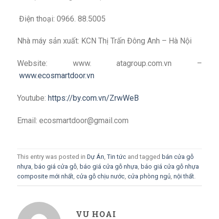
Điện thoại: 0966. 88.5005
Nhà máy sản xuất: KCN Thị Trấn Đông Anh – Hà Nội
Website: www. atagroup.com.vn –
www.ecosmartdoor.vn
Youtube:
https://by.com.vn/ZrwWeB
Email: ecosmartdoor@gmail.com
This entry was posted in
Dự Án
,
Tin tức
and tagged
bán cửa gỗ
nhựa
,
báo giá cửa gỗ
,
báo giá cửa gỗ nhựa
,
báo giá cửa gỗ nhựa
composite mới nhất
,
cửa gỗ chịu nước
,
cửa phòng ngủ
,
nội thất
.
VU HOAI