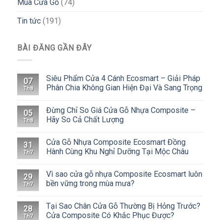
Mua Cửa Gỗ
(74)
Tin tức
(191)
BÀI ĐĂNG GẦN ĐÂY
Siêu Phẩm Cửa 4 Cánh Ecosmart – Giải Pháp
07
Phân Chia Không Gian Hiện Đại Và Sang Trọng
Th8
Đừng Chỉ So Giá Cửa Gỗ Nhựa Composite –
05
Hãy So Cả Chất Lượng
Th8
Cửa Gỗ Nhựa Composite Ecosmart Đồng
31
Hành Cùng Khu Nghỉ Dưỡng Tại Mộc Châu
Th7
Vì sao cửa gỗ nhựa Composite Ecosmart luôn
29
bền vững trong mùa mưa?
Th7
Tại Sao Chân Cửa Gỗ Thường Bị Hỏng Trước?
28
Cửa Composite Có Khắc Phục Được?
Th7