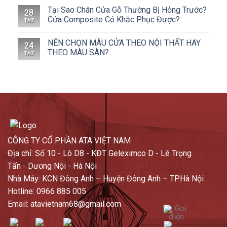
Tại Sao Chân Cửa Gỗ Thường Bị Hỏng Trước?
28
Cửa Composite Có Khắc Phục Được?
Th7
NÊN CHỌN MÀU CỬA THEO NỘI THẤT HAY
24
THEO MÀU SÀN?
Th7
CÔNG TY CỔ PHẦN ATA VIỆT NAM
Địa chỉ: Số 10 - Lô D8 - KĐT Geleximco D - Lê Trọng
Tấn - Dương Nội - Hà Nội
Nhà Máy: KCN Đông Anh – Huyện Đông Anh – TP.Hà Nội
Hotline: 0966 885 005
Email: atavietnam68@gmail.com