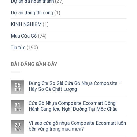
Dự án đã hoàn thành
(27)
Dự án đang thi công
(1)
KINH NGHIỆM
(1)
Mua Cửa Gỗ
(74)
Tin tức
(190)
BÀI ĐĂNG GẦN ĐÂY
Đừng Chỉ So Giá Cửa Gỗ Nhựa Composite –
05
Hãy So Cả Chất Lượng
Th8
Cửa Gỗ Nhựa Composite Ecosmart Đồng
31
Hành Cùng Khu Nghỉ Dưỡng Tại Mộc Châu
Th7
Vì sao cửa gỗ nhựa Composite Ecosmart luôn
29
bền vững trong mùa mưa?
Th7