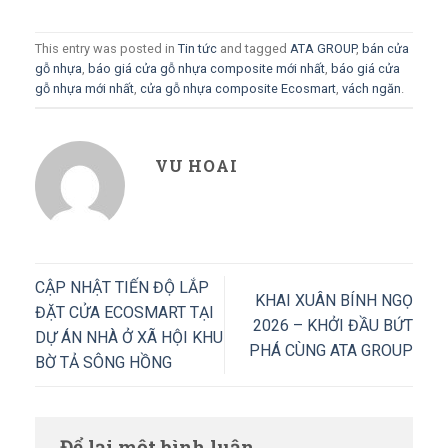
This entry was posted in
Tin tức
and tagged
ATA GROUP
,
bán cửa
gỗ nhựa
,
báo giá cửa gỗ nhựa composite mới nhất
,
báo giá cửa
gỗ nhựa mới nhất
,
cửa gỗ nhựa composite Ecosmart
,
vách ngăn
.
VU HOAI
CẬP NHẬT TIẾN ĐỘ LẮP
KHAI XUÂN BÍNH NGỌ
ĐẶT CỬA ECOSMART TẠI
2026 – KHỞI ĐẦU BỨT
DỰ ÁN NHÀ Ở XÃ HỘI KHU
PHÁ CÙNG ATA GROUP
BỜ TẢ SÔNG HỒNG
Để lại một bình luận