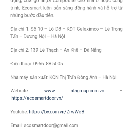
động, cửa gỗ nhựa Composite cho nhà ở hoặc công
trình, Ecosmart luôn sẵn sàng đồng hành và hỗ trợ từ
những bước đầu tiên.
Địa chỉ 1: Số 10 – Lô D8 – KĐT Geleximco – Lê Trọng
Tấn – Dương Nội – Hà Nội
Địa chỉ 2: 139 Lê Thạch – An Khê – Đà Nẵng
Điện thoại: 0966. 88.5005
Nhà máy sản xuất: KCN Thị Trấn Đông Anh – Hà Nội
Website:
www. atagroup.com.vn
–
https://ecosmartdoor.vn/
Youtube:
https://by.com.vn/ZrwWeB
Email: ecosmartdoor@gmail.com