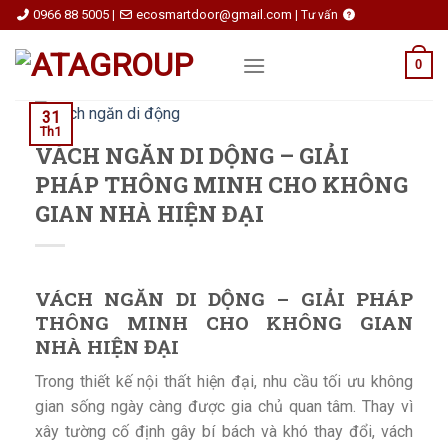
Skip
0966 88 5005
ecosmartdoor@gmail.com
|
|
Tư vấn
to
content
0
31
Th1
VÁCH NGĂN DI DỘNG – GIẢI
PHÁP THÔNG MINH CHO KHÔNG
GIAN NHÀ HIỆN ĐẠI
VÁCH NGĂN DI DỘNG – GIẢI PHÁP
THÔNG MINH CHO KHÔNG GIAN
NHÀ HIỆN ĐẠI
Trong thiết kế nội thất hiện đại, nhu cầu tối ưu không
gian sống ngày càng được gia chủ quan tâm. Thay vì
xây tường cố định gây bí bách và khó thay đổi, vách