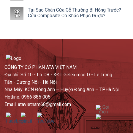
Tại Sao Chân Cửa Gỗ Thường Bị Hỏng Trước?
28
Cửa Composite Có Khắc Phục Được?
Th7
CÔNG TY CỔ PHẦN ATA VIỆT NAM
Địa chỉ: Số 10 - Lô D8 - KĐT Geleximco D - Lê Trọng
Tấn - Dương Nội - Hà Nội
Nhà Máy: KCN Đông Anh – Huyện Đông Anh – TP.Hà Nội
Hotline: 0966 885 005
Email: atavietnam68@gmail.com