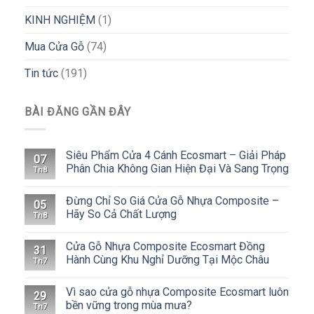
KINH NGHIỆM
(1)
Mua Cửa Gỗ
(74)
Tin tức
(191)
BÀI ĐĂNG GẦN ĐÂY
Siêu Phẩm Cửa 4 Cánh Ecosmart – Giải Pháp
07
Phân Chia Không Gian Hiện Đại Và Sang Trọng
Th8
Đừng Chỉ So Giá Cửa Gỗ Nhựa Composite –
05
Hãy So Cả Chất Lượng
Th8
Cửa Gỗ Nhựa Composite Ecosmart Đồng
31
Hành Cùng Khu Nghỉ Dưỡng Tại Mộc Châu
Th7
Vì sao cửa gỗ nhựa Composite Ecosmart luôn
29
bền vững trong mùa mưa?
Th7