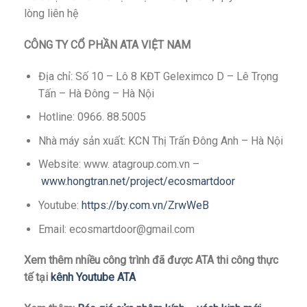
lòng liên hệ
CÔNG TY CỔ PHẦN ATA VIỆT NAM
Địa chỉ: Số 10 – Lô 8 KĐT Geleximco D – Lê Trọng
Tấn – Hà Đông – Hà Nội
Hotline: 0966. 88.5005
Nhà máy sản xuất: KCN Thị Trấn Đông Anh – Hà Nội
Website: www. atagroup.com.vn –
www.hongtran.net/project/ecosmartdoor
Youtube:
https://by.com.vn/ZrwWeB
Email: ecosmartdoor@gmail.com
Xem thêm nhiều công trình đã được ATA thi công thực
tế tại
kênh Youtube ATA