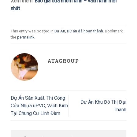
Xem thêm:
Báo giá cửa nhôm kính – vách kinh mới
nhất
This entry was posted in
Dự Án
,
Dự án đã hoàn thành
. Bookmark
the
permalink
.
ATAGROUP
Dự Án Sản Xuất, Thi Công
Dự Án Khu Đô Thị Đại
Cửa Nhựa uPVC, Vách Kính
Thanh
Tại Chung Cư Linh Đàm