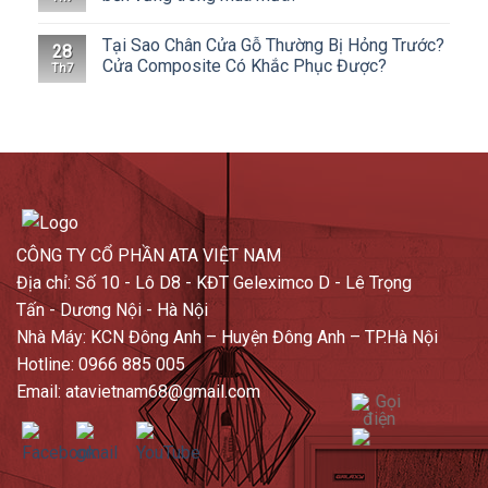
Tại Sao Chân Cửa Gỗ Thường Bị Hỏng Trước?
28
Cửa Composite Có Khắc Phục Được?
Th7
CÔNG TY CỔ PHẦN ATA VIỆT NAM
Địa chỉ: Số 10 - Lô D8 - KĐT Geleximco D - Lê Trọng
Tấn - Dương Nội - Hà Nội
Nhà Máy: KCN Đông Anh – Huyện Đông Anh – TP.Hà Nội
Hotline: 0966 885 005
Email: atavietnam68@gmail.com