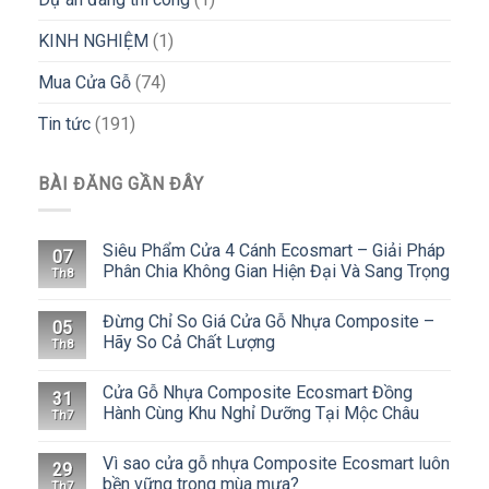
KINH NGHIỆM
(1)
Mua Cửa Gỗ
(74)
Tin tức
(191)
BÀI ĐĂNG GẦN ĐÂY
Siêu Phẩm Cửa 4 Cánh Ecosmart – Giải Pháp
07
Phân Chia Không Gian Hiện Đại Và Sang Trọng
Th8
Đừng Chỉ So Giá Cửa Gỗ Nhựa Composite –
05
Hãy So Cả Chất Lượng
Th8
Cửa Gỗ Nhựa Composite Ecosmart Đồng
31
Hành Cùng Khu Nghỉ Dưỡng Tại Mộc Châu
Th7
Vì sao cửa gỗ nhựa Composite Ecosmart luôn
29
bền vững trong mùa mưa?
Th7