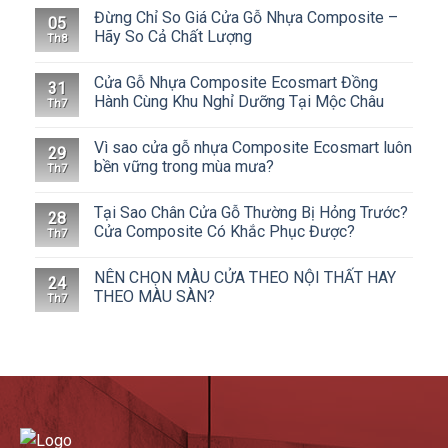
Đừng Chỉ So Giá Cửa Gỗ Nhựa Composite –
05
Hãy So Cả Chất Lượng
Th8
Cửa Gỗ Nhựa Composite Ecosmart Đồng
31
Hành Cùng Khu Nghỉ Dưỡng Tại Mộc Châu
Th7
Vì sao cửa gỗ nhựa Composite Ecosmart luôn
29
bền vững trong mùa mưa?
Th7
Tại Sao Chân Cửa Gỗ Thường Bị Hỏng Trước?
28
Cửa Composite Có Khắc Phục Được?
Th7
NÊN CHỌN MÀU CỬA THEO NỘI THẤT HAY
24
THEO MÀU SÀN?
Th7