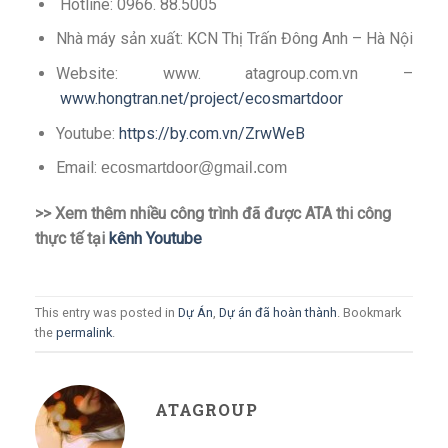
Hotline: 0966. 88.5005
Nhà máy sản xuất: KCN Thị Trấn Đông Anh – Hà Nội
Website: www. atagroup.com.vn –
www.hongtran.net/project/ecosmartdoor
Youtube:
https://by.com.vn/ZrwWeB
Email:
ecosmartdoor@gmail.com
>> Xem thêm nhiều công trình đã được ATA thi công
thực tế tại
kênh Youtube
This entry was posted in
Dự Án
,
Dự án đã hoàn thành
. Bookmark
the
permalink
.
ATAGROUP