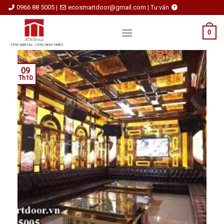
Skip
0966 88 5005
ecosmartdoor@gmail.com
|
|
Tư vấn
to
content
0
09
Th10