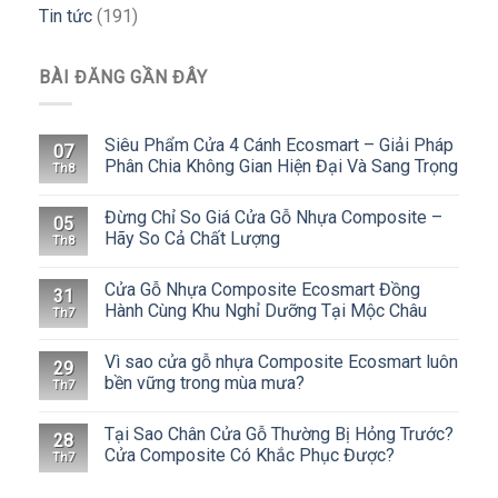
Tin tức
(191)
BÀI ĐĂNG GẦN ĐÂY
Siêu Phẩm Cửa 4 Cánh Ecosmart – Giải Pháp
07
Phân Chia Không Gian Hiện Đại Và Sang Trọng
Th8
Đừng Chỉ So Giá Cửa Gỗ Nhựa Composite –
05
Hãy So Cả Chất Lượng
Th8
Cửa Gỗ Nhựa Composite Ecosmart Đồng
31
Hành Cùng Khu Nghỉ Dưỡng Tại Mộc Châu
Th7
Vì sao cửa gỗ nhựa Composite Ecosmart luôn
29
bền vững trong mùa mưa?
Th7
Tại Sao Chân Cửa Gỗ Thường Bị Hỏng Trước?
28
Cửa Composite Có Khắc Phục Được?
Th7