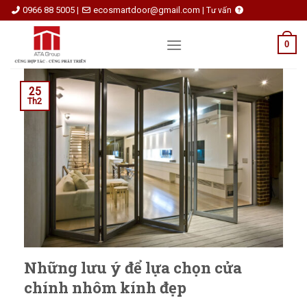
Skip
0966 88 5005
ecosmartdoor@gmail.com
|
|
Tư vấn
to
content
0
25
Th2
Những lưu ý để lựa chọn cửa
chính nhôm kính đẹp