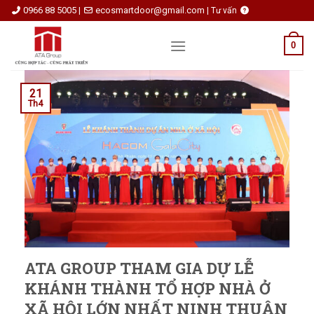
Skip
0966 88 5005
ecosmartdoor@gmail.com
|
|
Tư vấn
to
content
0
21
Th4
ATA GROUP THAM GIA DỰ LỄ
KHÁNH THÀNH TỔ HỢP NHÀ Ở
XÃ HỘI LỚN NHẤT NINH THUẬN