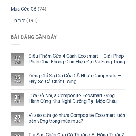
Mua Cửa Gỗ
(74)
Tin tức
(191)
BÀI ĐĂNG GẦN ĐÂY
Siêu Phẩm Cửa 4 Cánh Ecosmart – Giải Pháp
07
Phân Chia Không Gian Hiện Đại Và Sang Trọng
Th8
Đừng Chỉ So Giá Cửa Gỗ Nhựa Composite –
05
Hãy So Cả Chất Lượng
Th8
Cửa Gỗ Nhựa Composite Ecosmart Đồng
31
Hành Cùng Khu Nghỉ Dưỡng Tại Mộc Châu
Th7
Vì sao cửa gỗ nhựa Composite Ecosmart luôn
29
bền vững trong mùa mưa?
Th7
Tại Sao Chân Cửa Gỗ Thường Bị Hỏng Trước?