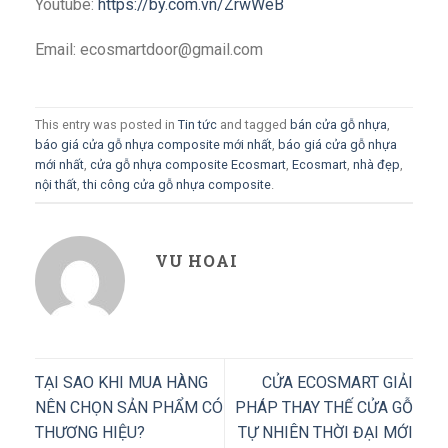
Youtube:
https://by.com.vn/ZrwWeB
Email: ecosmartdoor@gmail.com
This entry was posted in
Tin tức
and tagged
bán cửa gỗ nhựa
,
báo giá cửa gỗ nhựa composite mới nhất
,
báo giá cửa gỗ nhựa
mới nhất
,
cửa gỗ nhựa composite Ecosmart
,
Ecosmart
,
nhà đẹp
,
nội thất
,
thi công cửa gỗ nhựa composite
.
VU HOAI
TẠI SAO KHI MUA HÀNG
CỬA ECOSMART GIẢI
NÊN CHỌN SẢN PHẨM CÓ
PHÁP THAY THẾ CỬA GỖ
THƯƠNG HIỆU?
TỰ NHIÊN THỜI ĐẠI MỚI