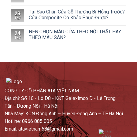
Tại Sao Chân Cửa Gỗ Thường Bị Hỏng Trước?
28
Cửa Composite Có Khắc Phục Được?
Th7
NÊN CHỌN MÀU CỬA THEO NỘI THẤT HAY
24
THEO MÀU SÀN?
Th7
CÔNG TY CỔ PHẦN ATA VIỆT NAM
Địa chỉ: Số 10 - Lô D8 - KĐT Geleximco D - Lê Trọng
Tấn - Dương Nội - Hà Nội
Nhà Máy: KCN Đông Anh – Huyện Đông Anh – TP.Hà Nội
Hotline: 0966 885 005
Email: atavietnam68@gmail.com