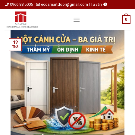
Skip
0966 88 5005
ecosmartdoor@gmail.com
|
|
Tư vấn
to
content
0
12
Th3