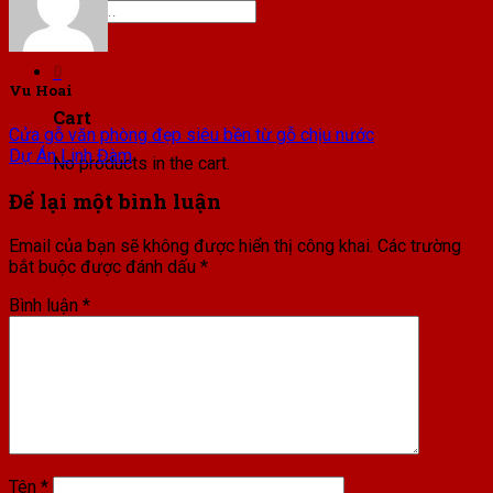
Search
for:
0
Vu Hoai
Cart
Cửa gỗ văn phòng đẹp siêu bền từ gỗ chịu nước
Dự Án Linh Đàm
No products in the cart.
Để lại một bình luận
Email của bạn sẽ không được hiển thị công khai.
Các trường
bắt buộc được đánh dấu
*
Bình luận
*
Tên
*