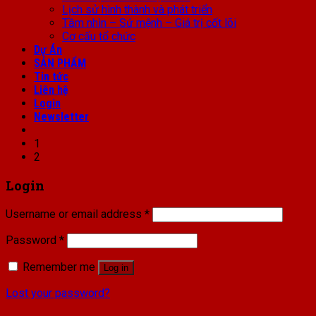
Lịch sử hình thành và phát triển
Tầm nhìn – Sứ mệnh – Giá trị cốt lõi
Cơ cấu tổ chức
Dự Án
SẢN PHẨM
Tin tức
Liên hệ
Login
Newsletter
1
2
Login
Username or email address
*
Password
*
Remember me
Log in
Lost your password?