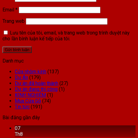
Email
*
Trang web
Lưu tên của tôi, email, và trang web trong trình duyệt này
cho lần bình luận kế tiếp của tôi.
Danh mục
Cửa nhôm kính
(137)
Dự Án
(179)
Dự án đã hoàn thành
(27)
Dự án đang thi công
(1)
KINH NGHIỆM
(1)
Mua Cửa Gỗ
(74)
Tin tức
(191)
Bài đăng gần đây
07
Th8