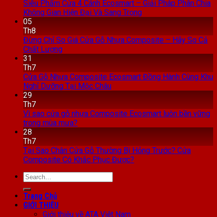
Siêu Phẩm Cửa 4 Cánh Ecosmart – Giải Pháp Phân Chia
Không Gian Hiện Đại Và Sang Trọng
05
Th8
Đừng Chỉ So Giá Cửa Gỗ Nhựa Composite – Hãy So Cả
Chất Lượng
31
Th7
Cửa Gỗ Nhựa Composite Ecosmart Đồng Hành Cùng Khu
Nghỉ Dưỡng Tại Mộc Châu
29
Th7
Vì sao cửa gỗ nhựa Composite Ecosmart luôn bền vững
trong mùa mưa?
28
Th7
Tại Sao Chân Cửa Gỗ Thường Bị Hỏng Trước? Cửa
Composite Có Khắc Phục Được?
Search
for:
Trang Chủ
GIỚI THIỆU
Giới thiệu về ATA Việt Nam