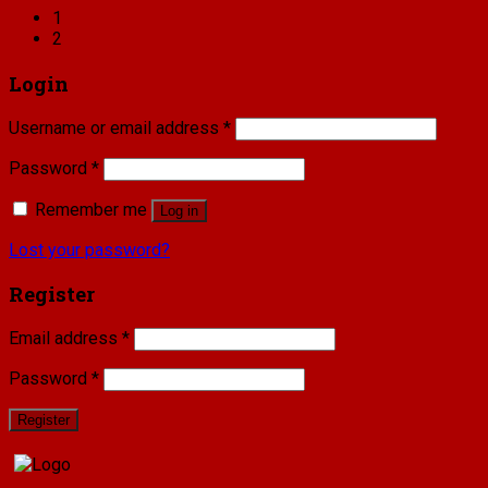
1
2
Login
Username or email address
*
Password
*
Remember me
Log in
Lost your password?
Register
Email address
*
Password
*
Register