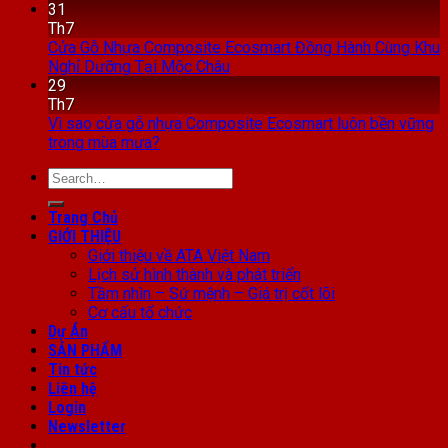
31
Th7
Cửa Gỗ Nhựa Composite Ecosmart Đồng Hành Cùng Khu
Nghỉ Dưỡng Tại Mộc Châu
29
Th7
Vì sao cửa gỗ nhựa Composite Ecosmart luôn bền vững
trong mùa mưa?
Search
for:
Trang Chủ
GIỚI THIỆU
Giới thiệu về ATA Việt Nam
Lịch sử hình thành và phát triển
Tầm nhìn – Sứ mệnh – Giá trị cốt lõi
Cơ cấu tổ chức
Dự Án
SẢN PHẨM
Tin tức
Liên hệ
Login
Newsletter