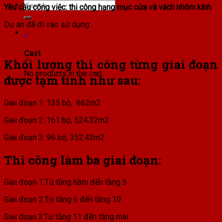
Search
Yêu cầu công việc: thi công hạng mục cửa và vách nhôm kính
for:
Dự án đã đi vào sử dụng:
0
Cart
Khối lượng thi công từng giai đoạn
No products in the cart.
được tạm tính như sau:
Giai đoạn 1: 135 bộ, 662m2
Giai đoạn 2: 161 bộ, 524.32m2
Giai đoạn 3: 96 bộ, 352.43m2
Thi công làm ba giai đoạn:
Giai đoạn 1:Từ tầng hầm đến tầng 5
Giai đoạn 2:Từ tầng 6 đến tầng 10
Giai doạn 3:Từ tầng 11 đến tầng mái