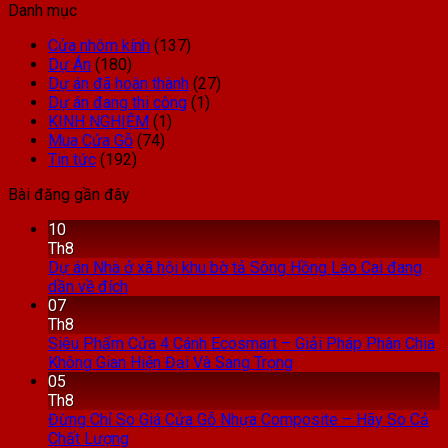
Danh mục
Cửa nhôm kính
(137)
Dự Án
(180)
Dự án đã hoàn thành
(27)
Dự án đang thi công
(1)
KINH NGHIỆM
(1)
Mua Cửa Gỗ
(74)
Tin tức
(192)
Bài đăng gần đây
10
Th8
Dự án Nhà ở xã hội khu bờ tả Sông Hồng Lào Cai đang
dần về đích
07
Th8
Siêu Phẩm Cửa 4 Cánh Ecosmart – Giải Pháp Phân Chia
Không Gian Hiện Đại Và Sang Trọng
05
Th8
Đừng Chỉ So Giá Cửa Gỗ Nhựa Composite – Hãy So Cả
Chất Lượng