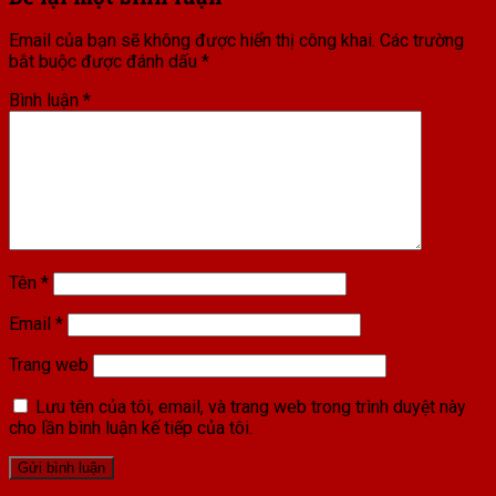
Email của bạn sẽ không được hiển thị công khai.
Các trường
bắt buộc được đánh dấu
*
Bình luận
*
Tên
*
Email
*
Trang web
Lưu tên của tôi, email, và trang web trong trình duyệt này
cho lần bình luận kế tiếp của tôi.