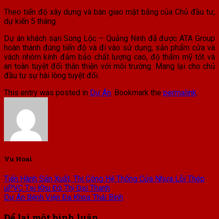
Theo tiến độ xây dựng và bàn giao mặt bằng của Chủ đầu tư,
dự kiến 5 tháng
Dự án khách sạn Song Lộc – Quảng Ninh đã được ATA Group
hoàn thành đúng tiến độ và đi vào sử dụng, sản phẩm cửa và
vách nhôm kính đảm bảo chất lượng cao, độ thẩm mỹ tốt và
an toàn tuyệt đối thân thiện với môi trường. Mang lại cho chủ
đầu tư sự hài lòng tuyệt đối.
This entry was posted in
Dự Án
. Bookmark the
permalink
.
Vu Hoai
Tiến Hành Sản Xuất, Thi Công Hệ Thống Cửa Nhựa Lõi Thép
uPVC Tại Khu Đô Thị Đại Thanh
Dự Án Bệnh Viện Đa Khoa Thái Bình
Để lại một bình luận