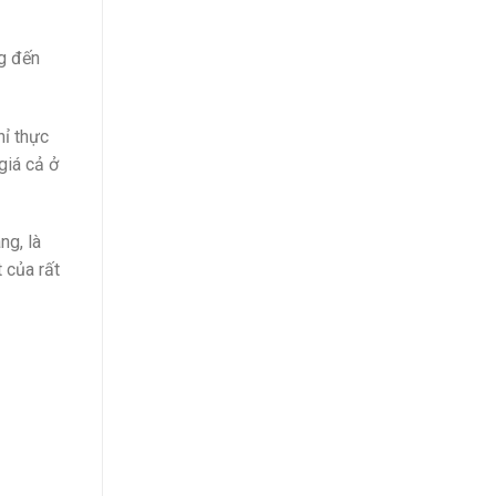
ng đến
hỉ thực
giá cả ở
ng, là
 của rất