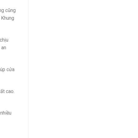
ng cũng
. Khung
chịu
 an
iúp cửa
ất cao.
 nhiều