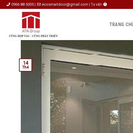
Skip
0966 88 5005
ecosmartdoor@gmail.com
|
|
Tư vấn
to
content
TRANG CH
14
Th4