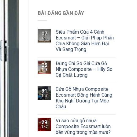
BÀI ĐĂNG GẦN ĐÂY
Siêu Phẩm Cửa 4 Cánh
07
Ecosmart – Giải Pháp Phân
Th8
Chia Không Gian Hiện Đại
Và Sang Trọng
Đừng Chỉ So Giá Cửa Gỗ
05
Nhựa Composite – Hãy So
Th8
Cả Chất Lượng
Cửa Gỗ Nhựa Composite
31
Ecosmart Đồng Hành Cùng
Th7
Khu Nghỉ Dưỡng Tại Mộc
Châu
Vì sao cửa gỗ nhựa
29
Composite Ecosmart luôn
Th7
bền vững trong mùa mưa?