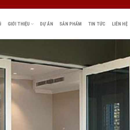
Ủ
GIỚI THIỆU
DỰ ÁN
SẢN PHẨM
TIN TỨC
LIÊN HỆ