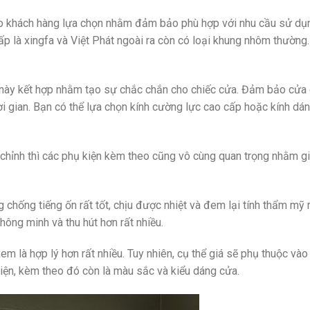
ho khách hàng lựa chọn nhằm đảm bảo phù hợp với nhu cầu sử dụ
ấp là xingfa và Việt Phát ngoài ra còn có loại khung nhôm thường
 này kết hợp nhằm tạo sự chắc chắn cho chiếc cửa. Đảm bảo cửa 
 gian. Bạn có thể lựa chọn kính cường lực cao cấp hoặc kính dán
 chỉnh thì các phụ kiện kèm theo cũng vô cùng quan trọng nhằm g
hống tiếng ốn rất tốt, chịu được nhiệt và đem lại tính thẩm mỹ r
hông minh và thu hút hơn rất nhiều.
m là hợp lý hơn rất nhiều. Tuy nhiên, cụ thể giá sẽ phụ thuộc vào
kiện, kèm theo đó còn là màu sắc và kiểu dáng cửa.