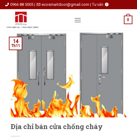
Skip
0966 88 5005
ecosmartdoor@gmail.com
|
|
Tư vấn
to
content
0
14
Th11
Địa chỉ bán cửa chống cháy