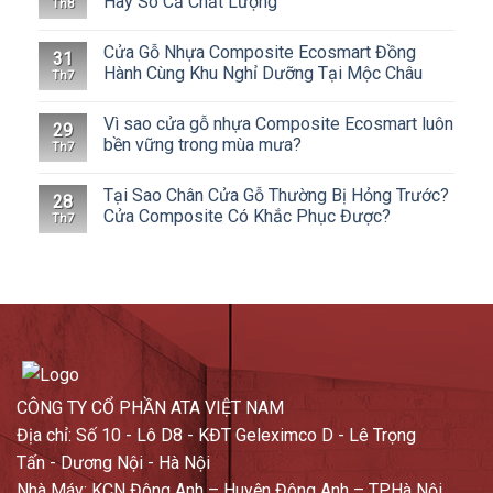
Hãy So Cả Chất Lượng
Th8
Cửa Gỗ Nhựa Composite Ecosmart Đồng
31
Hành Cùng Khu Nghỉ Dưỡng Tại Mộc Châu
Th7
Vì sao cửa gỗ nhựa Composite Ecosmart luôn
29
bền vững trong mùa mưa?
Th7
Tại Sao Chân Cửa Gỗ Thường Bị Hỏng Trước?
28
Cửa Composite Có Khắc Phục Được?
Th7
CÔNG TY CỔ PHẦN ATA VIỆT NAM
Địa chỉ: Số 10 - Lô D8 - KĐT Geleximco D - Lê Trọng
Tấn - Dương Nội - Hà Nội
Nhà Máy: KCN Đông Anh – Huyện Đông Anh – TP.Hà Nội