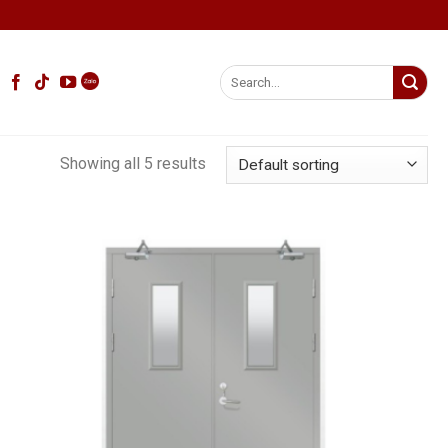
Search
for:
Showing all 5 results
Add
Add
to
to
wishlist
wishlist