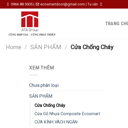
Skip
0966 88 5005
ecosmartdoor@gmail.com
|
|
Tư vấn
to
content
TRANG CH
Home
/
SẢN PHẨM
/
Cửa Chống Cháy
XEM THÊM
Chưa phân loại
SẢN PHẨM
Cửa Chống Cháy
Cửa Gỗ Nhựa Composite Ecosmart
CỬA KÍNH VÁCH NGĂN