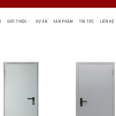
Ủ
GIỚI THIỆU
DỰ ÁN
SẢN PHẨM
TIN TỨC
LIÊN HỆ
Add
to
wishlist