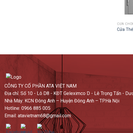
CỬA CHỐ
Cửa Thé
CÔNG TY CỔ PHẦN ATA VIỆT NAM
Địa chỉ: Số 10 - Lô D8 - KĐT Geleximco D - Lê Trọng Tấn - Dư
Nhà Máy: KCN Đông Anh – Huyện Đông Anh – TP.Hà Nội
Hotline: 0966 885 005
Email: atavietnam68@gmail.com