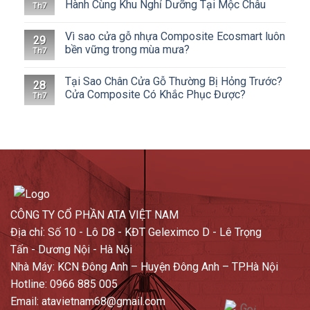
Hành Cùng Khu Nghỉ Dưỡng Tại Mộc Châu
Th7
Vì sao cửa gỗ nhựa Composite Ecosmart luôn
29
bền vững trong mùa mưa?
Th7
Tại Sao Chân Cửa Gỗ Thường Bị Hỏng Trước?
28
Cửa Composite Có Khắc Phục Được?
Th7
CÔNG TY CỔ PHẦN ATA VIỆT NAM
Địa chỉ: Số 10 - Lô D8 - KĐT Geleximco D - Lê Trọng
Tấn - Dương Nội - Hà Nội
Nhà Máy: KCN Đông Anh – Huyện Đông Anh – TP.Hà Nội
Hotline: 0966 885 005
Email: atavietnam68@gmail.com