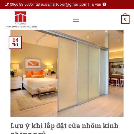
Skip
0966 88 5005
ecosmartdoor@gmail.com
|
|
Tư vấn
to
content
0
04
Th1
Lưu ý khi lắp đặt cửa nhôm kính