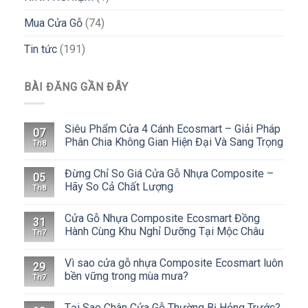
Mua Cửa Gỗ
(74)
Tin tức
(191)
BÀI ĐĂNG GẦN ĐÂY
Siêu Phẩm Cửa 4 Cánh Ecosmart – Giải Pháp
07
Phân Chia Không Gian Hiện Đại Và Sang Trọng
Th8
Đừng Chỉ So Giá Cửa Gỗ Nhựa Composite –
05
Hãy So Cả Chất Lượng
Th8
Cửa Gỗ Nhựa Composite Ecosmart Đồng
31
Hành Cùng Khu Nghỉ Dưỡng Tại Mộc Châu
Th7
Vì sao cửa gỗ nhựa Composite Ecosmart luôn
29
bền vững trong mùa mưa?
Th7
Tại Sao Chân Cửa Gỗ Thường Bị Hỏng Trước?