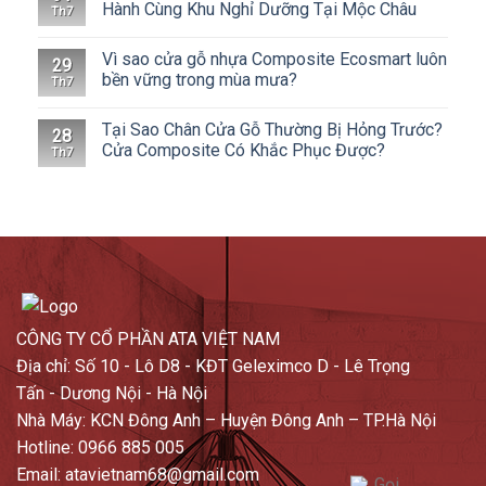
Hành Cùng Khu Nghỉ Dưỡng Tại Mộc Châu
Th7
Vì sao cửa gỗ nhựa Composite Ecosmart luôn
29
bền vững trong mùa mưa?
Th7
Tại Sao Chân Cửa Gỗ Thường Bị Hỏng Trước?
28
Cửa Composite Có Khắc Phục Được?
Th7
CÔNG TY CỔ PHẦN ATA VIỆT NAM
Địa chỉ: Số 10 - Lô D8 - KĐT Geleximco D - Lê Trọng
Tấn - Dương Nội - Hà Nội
Nhà Máy: KCN Đông Anh – Huyện Đông Anh – TP.Hà Nội
Hotline: 0966 885 005
Email: atavietnam68@gmail.com