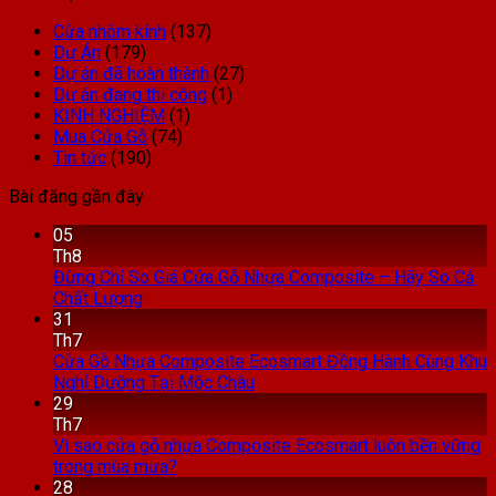
Cửa nhôm kính
(137)
Dự Án
(179)
Dự án đã hoàn thành
(27)
Dự án đang thi công
(1)
KINH NGHIỆM
(1)
Mua Cửa Gỗ
(74)
Tin tức
(190)
Bài đăng gần đây
05
Th8
Đừng Chỉ So Giá Cửa Gỗ Nhựa Composite – Hãy So Cả
Chất Lượng
31
Th7
Cửa Gỗ Nhựa Composite Ecosmart Đồng Hành Cùng Khu
Nghỉ Dưỡng Tại Mộc Châu
29
Th7
Vì sao cửa gỗ nhựa Composite Ecosmart luôn bền vững
trong mùa mưa?
28