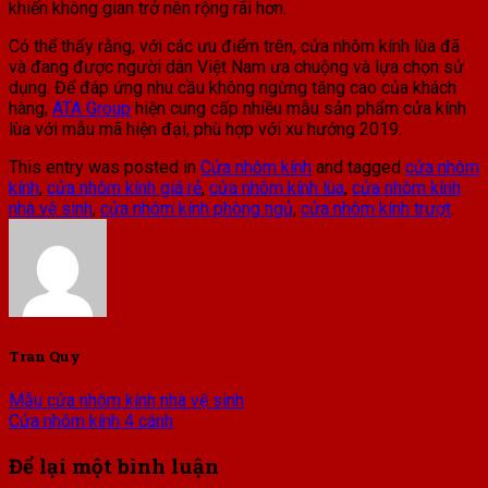
khiến không gian trở nên rộng rãi hơn.
Có thể thấy rằng, với các ưu điểm trên, cửa nhôm kính lùa đã
và đang được người dân Việt Nam ưa chuộng và lựa chọn sử
dụng. Để đáp ứng nhu cầu không ngừng tăng cao của khách
hàng,
ATA Group
hiện cung cấp nhiều mẫu sản phẩm cửa kính
lùa với mẫu mã hiện đại, phù hợp với xu hướng 2019.
This entry was posted in
Cửa nhôm kính
and tagged
cửa nhôm
kính
,
cửa nhôm kính giá rẻ
,
cửa nhôm kính lùa
,
cửa nhôm kính
nhà vệ sinh
,
cửa nhôm kính phòng ngủ
,
cửa nhôm kính trượt
.
Tran Quy
Mẫu cửa nhôm kính nhà vệ sinh
Cửa nhôm kính 4 cánh
Để lại một bình luận