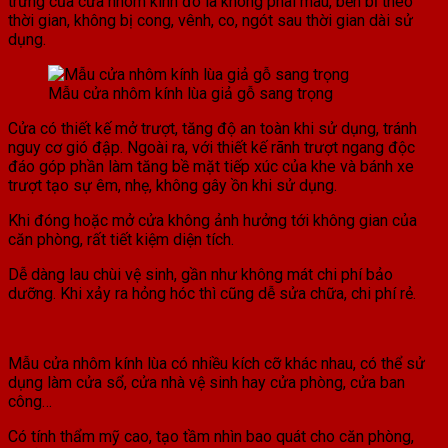
trưng của cửa nhôm kính đó là không phai màu, bền bỉ theo
thời gian, không bị cong, vênh, co, ngót sau thời gian dài sử
dụng.
Mẫu cửa nhôm kính lùa giả gỗ sang trọng
Cửa có thiết kế mở trượt, tăng độ an toàn khi sử dụng, tránh
nguy cơ gió đập. Ngoài ra, với thiết kế rãnh trượt ngang độc
đáo góp phần làm tăng bề mặt tiếp xúc của khe và bánh xe
trượt tạo sự êm, nhẹ, không gây ồn khi sử dụng.
Khi đóng hoặc mở cửa không ảnh hưởng tới không gian của
căn phòng, rất tiết kiệm diện tích.
Dễ dàng lau chùi vệ sinh, gần như không mát chi phí bảo
dưỡng. Khi xảy ra hỏng hóc thì cũng dễ sửa chữa, chi phí rẻ.
Mẫu cửa nhôm kính lùa có nhiều kích cỡ khác nhau, có thể sử
dụng làm cửa sổ, cửa nhà vệ sinh hay cửa phòng, cửa ban
công…
Có tính thẩm mỹ cao, tạo tầm nhìn bao quát cho căn phòng,