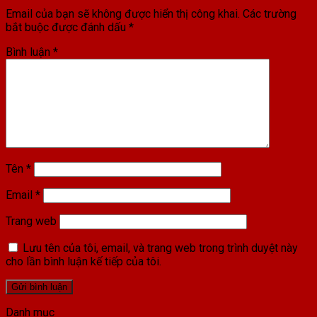
Email của bạn sẽ không được hiển thị công khai.
Các trường
bắt buộc được đánh dấu
*
Bình luận
*
Tên
*
Email
*
Trang web
Lưu tên của tôi, email, và trang web trong trình duyệt này
cho lần bình luận kế tiếp của tôi.
Danh mục