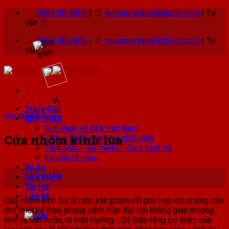
Skip
0966 88 5005
|
ecosmartdoor@gmail.com
|
Tư
to
vấn
content
0966 88 5005
|
ecosmartdoor@gmail.com
|
Tư
vấn
Trang Chủ
Cửa nhôm kính
GIỚI THIỆU
Giới thiệu về ATA Việt Nam
Cửa nhôm kính lùa
Lịch sử hình thành và phát triển
Tầm nhìn – Sứ mệnh – Giá trị cốt lõi
Cơ cấu tổ chức
Dự Án
26
SẢN PHẨM
Th12
Tin tức
Liên hệ
Cửa nhôm kính lùa là một sản phẩm rất phù hợp với những căn
nhà thiết kế theo phong cách hiện đại với không gian thoáng,
nhìn ra sân vườn, ra mặt đường… Dễ thấy rằng ưu điểm của