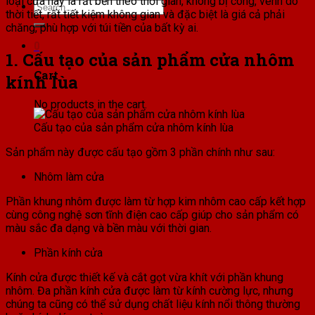
loại cửa này là rất bền theo thời gian, không bị cong, vênh do
Search
thời tiết, rất tiết kiệm không gian và đặc biệt là giá cả phải
for:
chăng, phù hợp với túi tiền của bất kỳ ai.
0
1. Cấu tạo của sản phẩm cửa nhôm
Cart
kính lùa
No products in the cart.
Cấu tạo của sản phẩm cửa nhôm kính lùa
Sản phẩm này được cấu tạo gồm 3 phần chính như sau:
Nhôm làm cửa
Phần khung nhôm được làm từ hợp kim nhôm cao cấp kết hợp
cùng công nghệ sơn tĩnh điện cao cấp giúp cho sản phẩm có
màu sắc đa dạng và bền màu với thời gian.
Phần kính cửa
Kính cửa được thiết kế và cắt gọt vừa khít với phần khung
nhôm. Đa phần kính cửa được làm từ kính cường lực, nhưng
chúng ta cũng có thể sử dụng chất liệu kính nổi thông thường