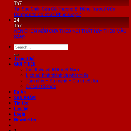
Th7
Tại Sao Chân Cửa Gỗ Thường Bị Hỏng Trước? Cửa
Composite Có Khắc Phục Được?
24
Th7
NÊN CHỌN MÀU CỬA THEO NỘI THẤT HAY THEO MÀU
SÀN?
Search
for:
Trang Chủ
GIỚI THIỆU
Giới thiệu về ATA Việt Nam
Lịch sử hình thành và phát triển
Tầm nhìn – Sứ mệnh – Giá trị cốt lõi
Cơ cấu tổ chức
Dự Án
SẢN PHẨM
Tin tức
Liên hệ
Login
Newsletter
1