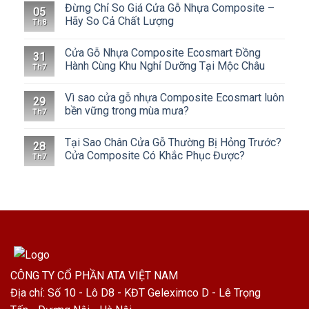
Đừng Chỉ So Giá Cửa Gỗ Nhựa Composite –
05
Hãy So Cả Chất Lượng
Th8
Cửa Gỗ Nhựa Composite Ecosmart Đồng
31
Hành Cùng Khu Nghỉ Dưỡng Tại Mộc Châu
Th7
Vì sao cửa gỗ nhựa Composite Ecosmart luôn
29
bền vững trong mùa mưa?
Th7
Tại Sao Chân Cửa Gỗ Thường Bị Hỏng Trước?
28
Cửa Composite Có Khắc Phục Được?
Th7
CÔNG TY CỔ PHẦN ATA VIỆT NAM
Địa chỉ: Số 10 - Lô D8 - KĐT Geleximco D - Lê Trọng