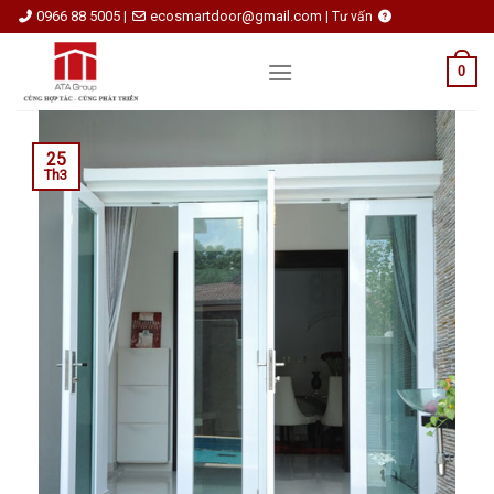
Skip
0966 88 5005
ecosmartdoor@gmail.com
|
|
Tư vấn
to
content
0
25
Th3