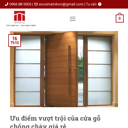
Skip
0966 88 5005
ecosmartdoor@gmail.com
|
|
Tư vấn
to
content
0
16
Th10
Ưu điểm vượt trội của cửa gỗ
chống cháy giá rẻ