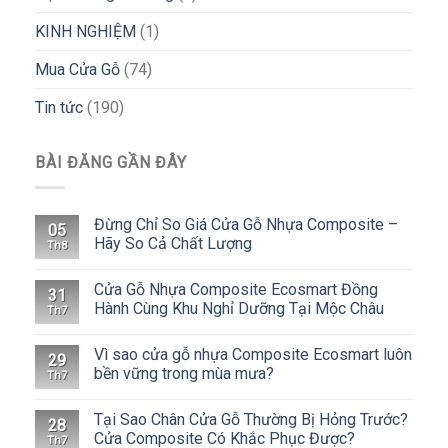
KINH NGHIỆM
(1)
Mua Cửa Gỗ
(74)
Tin tức
(190)
BÀI ĐĂNG GẦN ĐÂY
Đừng Chỉ So Giá Cửa Gỗ Nhựa Composite –
05
Hãy So Cả Chất Lượng
Th8
Cửa Gỗ Nhựa Composite Ecosmart Đồng
31
Hành Cùng Khu Nghỉ Dưỡng Tại Mộc Châu
Th7
Vì sao cửa gỗ nhựa Composite Ecosmart luôn
29
bền vững trong mùa mưa?
Th7
Tại Sao Chân Cửa Gỗ Thường Bị Hỏng Trước?
28
Cửa Composite Có Khắc Phục Được?
Th7