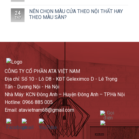
NÊN CHỌN MÀU CỬA THEO NỘI THẤT HAY
24
THEO MÀU SÀN?
Th7
CÔNG TY CỔ PHẦN ATA VIỆT NAM
Địa chỉ: Số 10 - Lô D8 - KĐT Geleximco D - Lê Trọng
Tấn - Dương Nội - Hà Nội
Nhà Máy: KCN Đông Anh – Huyện Đông Anh – TP.Hà Nội
Hotline: 0966 885 005
Email: atavietnam68@gmail.com