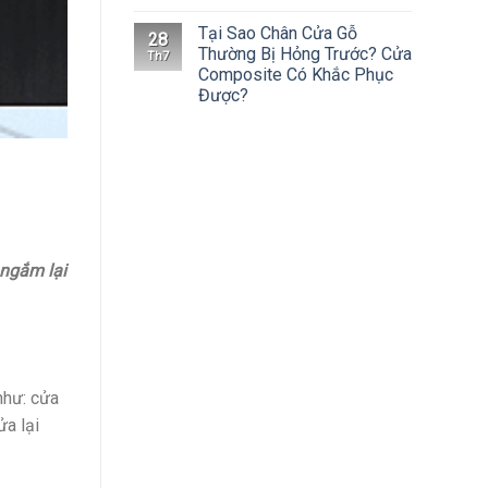
Tại Sao Chân Cửa Gỗ
28
Thường Bị Hỏng Trước? Cửa
Th7
Composite Có Khắc Phục
Được?
 ngắm lại
như: cửa
ửa lại