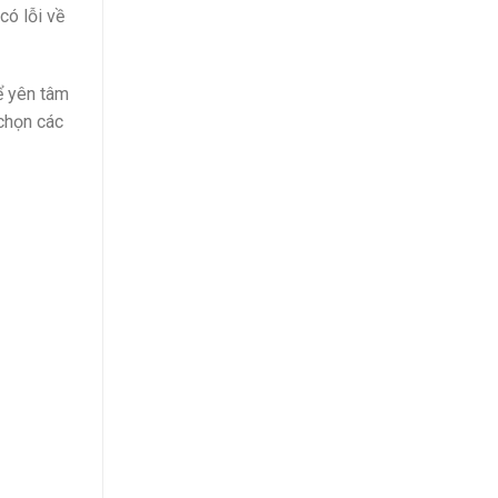
có lỗi về
ể yên tâm
 chọn các