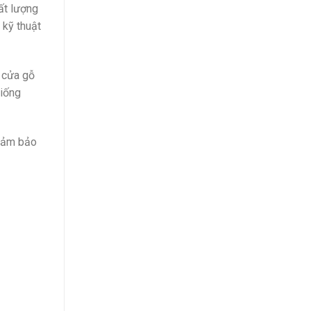
ất lượng
 kỹ thuật
 cửa gỗ
giống
 đảm bảo