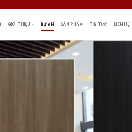
Ủ
GIỚI THIỆU
DỰ ÁN
SẢN PHẨM
TIN TỨC
LIÊN HỆ