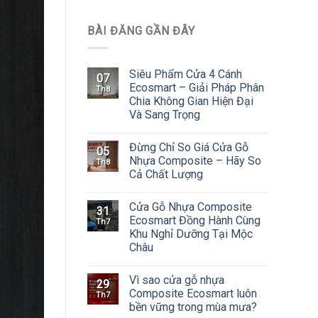
BÀI ĐĂNG GẦN ĐÂY
Siêu Phẩm Cửa 4 Cánh
07
Ecosmart – Giải Pháp Phân
Th8
Chia Không Gian Hiện Đại
Và Sang Trọng
Đừng Chỉ So Giá Cửa Gỗ
05
Nhựa Composite – Hãy So
Th8
Cả Chất Lượng
Cửa Gỗ Nhựa Composite
31
Ecosmart Đồng Hành Cùng
Th7
Khu Nghỉ Dưỡng Tại Mộc
Châu
Vì sao cửa gỗ nhựa
29
Composite Ecosmart luôn
Th7
bền vững trong mùa mưa?