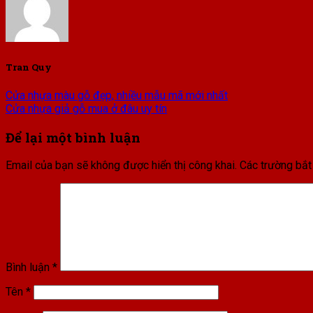
Tran Quy
Cửa nhựa màu gỗ đẹp, nhiều mẫu mã mới nhất
Cửa nhựa giả gỗ mua ở đâu uy tín
Để lại một bình luận
Email của bạn sẽ không được hiển thị công khai.
Các trường bắ
Bình luận
*
Tên
*