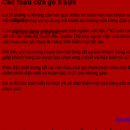
Các mẫu cửa gỗ nhựa
0
Có lẽ chúng ta không cần nói quá nhiều thì chắc hẳn các khách 
Cart
nổi tiếng hiện nay và nó đang trở thành xu hướng cửa hàng đầu
Cửa gỗ nhựa được sản xuất dựa trên nguồn vật liệu PVC nên có
No products in the cart.
tất cả các khâu kỹ thuật đều chuẩn. Thế nên ngoài việc cửa đượ
các mẫu cửa gỗ nhựa là mang tính thẩm mỹ rất cao.
Với tiêu chí và mong muốn làm hài lòng tất cả các khách hàng 
giúp khách hàng có được lựa chọn ưng ý nhất và đặc biệt nó sẽ p
Điều đặc biệt trong tất cả các mẫu cửa gỗ nhựa khác nhau này đ
điểm nhấn đặc biệt và hoàn hảo nhất cho không gian.
Có lẽ để các bạn hiểu rõ nhất về vẻ đẹp thẩm mỹ của từng các
chọn sau:
Xem tấ