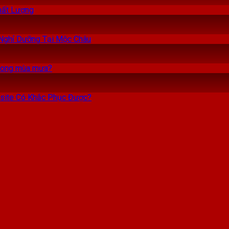
hất Lượng
Nghỉ Dưỡng Tại Mộc Châu
trong mùa mưa?
site Có Khắc Phục Được?