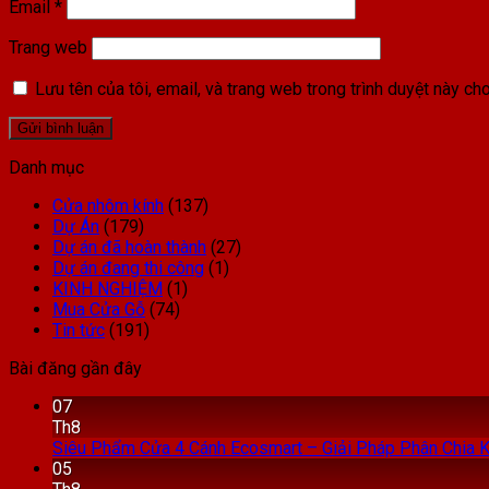
Email
*
Trang web
Lưu tên của tôi, email, và trang web trong trình duyệt này cho 
Danh mục
Cửa nhôm kính
(137)
Dự Án
(179)
Dự án đã hoàn thành
(27)
Dự án đang thi công
(1)
KINH NGHIỆM
(1)
Mua Cửa Gỗ
(74)
Tin tức
(191)
Bài đăng gần đây
07
Th8
Siêu Phẩm Cửa 4 Cánh Ecosmart – Giải Pháp Phân Chia K
05