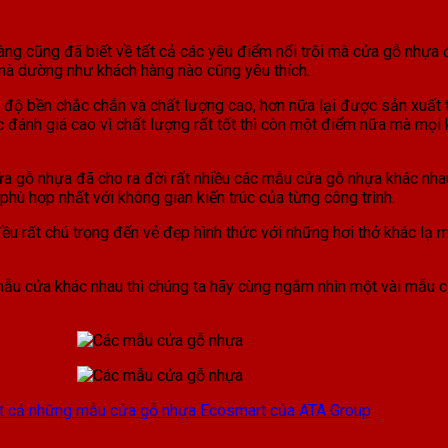
hàng cũng đã biết về tất cả các yêu điểm nổi trội mà cửa gỗ nhựa
 mà dường như khách hàng nào cũng yêu thích.
 độ bền chắc chắn và chất lượng cao, hơn nữa lại được sản xuất
c đánh giá cao vì chất lượng rất tốt thì còn một điểm nữa mà mọi
cửa gỗ nhựa đã cho ra đời rất nhiều các mẫu cửa gỗ nhựa khác n
hù hợp nhất với không gian kiến trúc của từng công trình.
ều rất chú trọng đến vẻ đẹp hình thức với những hơi thở khác lạ 
 mẫu cửa khác nhau thì chúng ta hãy cùng ngắm nhìn một vài mẫu
t cả những mẫu cửa gỗ nhựa Ecosmart của ATA Group