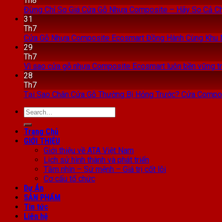
Th8
Đừng Chỉ So Giá Cửa Gỗ Nhựa Composite – Hãy So Cả C
31
Th7
Cửa Gỗ Nhựa Composite Ecosmart Đồng Hành Cùng Khu 
29
Th7
Vì sao cửa gỗ nhựa Composite Ecosmart luôn bền vững 
28
Th7
Tại Sao Chân Cửa Gỗ Thường Bị Hỏng Trước? Cửa Compo
Search
for:
Trang Chủ
GIỚI THIỆU
Giới thiệu về ATA Việt Nam
Lịch sử hình thành và phát triển
Tầm nhìn – Sứ mệnh – Giá trị cốt lõi
Cơ cấu tổ chức
Dự Án
SẢN PHẨM
Tin tức
Liên hệ