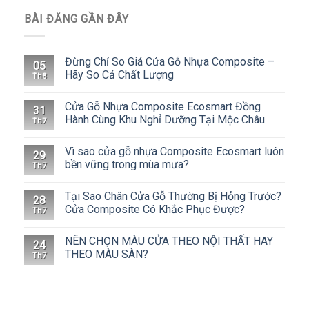
BÀI ĐĂNG GẦN ĐÂY
Đừng Chỉ So Giá Cửa Gỗ Nhựa Composite –
05
Hãy So Cả Chất Lượng
Th8
Cửa Gỗ Nhựa Composite Ecosmart Đồng
31
Hành Cùng Khu Nghỉ Dưỡng Tại Mộc Châu
Th7
Vì sao cửa gỗ nhựa Composite Ecosmart luôn
29
bền vững trong mùa mưa?
Th7
Tại Sao Chân Cửa Gỗ Thường Bị Hỏng Trước?
28
Cửa Composite Có Khắc Phục Được?
Th7
NÊN CHỌN MÀU CỬA THEO NỘI THẤT HAY
24
THEO MÀU SÀN?
Th7