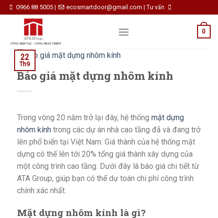
Skip
0966 88 5005
ecosmartdoor@gmail.com
|
|
Tư vấn
to
content
0
22
Th9
Báo giá mặt dựng nhôm kính
Trong vòng 20 năm trở lại đây, hệ thống
mặt dựng
nhôm kính
trong các dự án nhà cao tầng đã và đang trở
lên phổ biến tại Việt Nam. Giá thành của hệ thống mặt
dựng có thế lên tới 20% tổng giá thành xây dựng của
một công trình cao tầng. Dưới đây là báo giá chi tiết từ
ATA Group, giúp bạn có thể dự toán chi phí công trình
chính xác nhất.
Mặt dựng nhôm kính là gì?