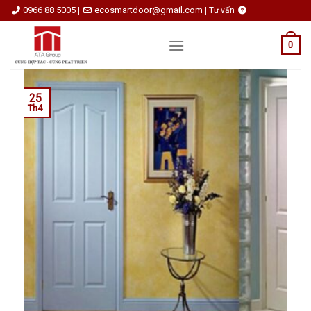
Skip
0966 88 5005
ecosmartdoor@gmail.com
|
|
Tư vấn
to
content
0
25
Th4