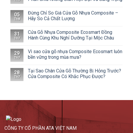
Đừng Chỉ So Giá Cửa Gỗ Nhựa Composite –
05
Hãy So Cả Chất Lượng
Th8
Cửa Gỗ Nhựa Composite Ecosmart Đồng
31
Hành Cùng Khu Nghỉ Dưỡng Tại Mộc Châu
Th7
Vì sao cửa gỗ nhựa Composite Ecosmart luôn
29
bền vững trong mùa mưa?
Th7
Tại Sao Chân Cửa Gỗ Thường Bị Hỏng Trước?
28
Cửa Composite Có Khắc Phục Được?
Th7
CÔNG TY CỔ PHẦN ATA VIỆT NAM