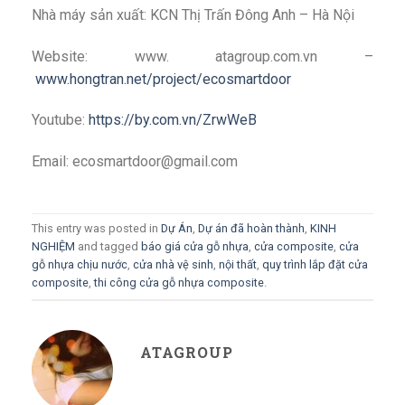
Nhà máy sản xuất: KCN Thị Trấn Đông Anh – Hà Nội
Website: www. atagroup.com.vn –
www.hongtran.net/project/ecosmartdoor
Youtube:
https://by.com.vn/ZrwWeB
Email: ecosmartdoor@gmail.com
This entry was posted in
Dự Án
,
Dự án đã hoàn thành
,
KINH
NGHIỆM
and tagged
báo giá cửa gỗ nhựa
,
cửa composite
,
cửa
gỗ nhựa chịu nước
,
cửa nhà vệ sinh
,
nội thất
,
quy trình lắp đặt cửa
composite
,
thi công cửa gỗ nhựa composite
.
ATAGROUP