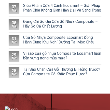
Siêu Phẩm Cửa 4 Cánh Ecosmart – Giải Pháp
07
Phân Chia Không Gian Hiện Đại Và Sang Trọng
Th8
Đừng Chỉ So Giá Cửa Gỗ Nhựa Composite –
05
Hãy So Cả Chất Lượng
Th8
Cửa Gỗ Nhựa Composite Ecosmart Đồng
31
Hành Cùng Khu Nghỉ Dưỡng Tại Mộc Châu
Th7
Vì sao cửa gỗ nhựa Composite Ecosmart luôn
29
bền vững trong mùa mưa?
Th7
Tại Sao Chân Cửa Gỗ Thường Bị Hỏng Trước?
28
Cửa Composite Có Khắc Phục Được?
Th7