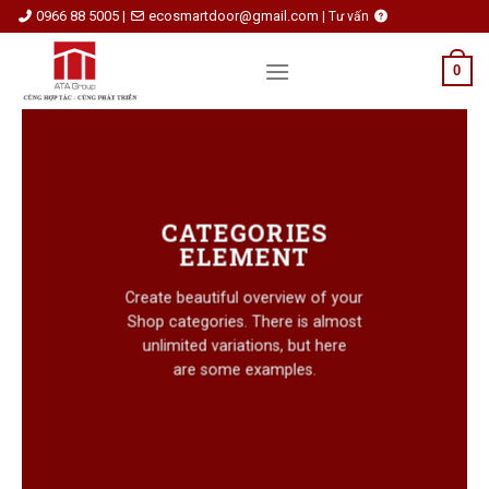
Skip
0966 88 5005
ecosmartdoor@gmail.com
|
|
Tư vấn
to
content
0
CATEGORIES
ELEMENT
Create beautiful overview of your
Shop categories. There is almost
unlimited variations, but here
are some examples.