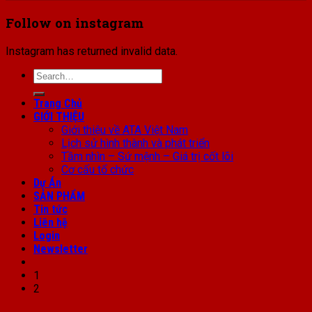
Follow on instagram
Instagram has returned invalid data.
Search
for:
Trang Chủ
GIỚI THIỆU
Giới thiệu về ATA Việt Nam
Lịch sử hình thành và phát triển
Tầm nhìn – Sứ mệnh – Giá trị cốt lõi
Cơ cấu tổ chức
Dự Án
SẢN PHẨM
Tin tức
Liên hệ
Login
Newsletter
1
2