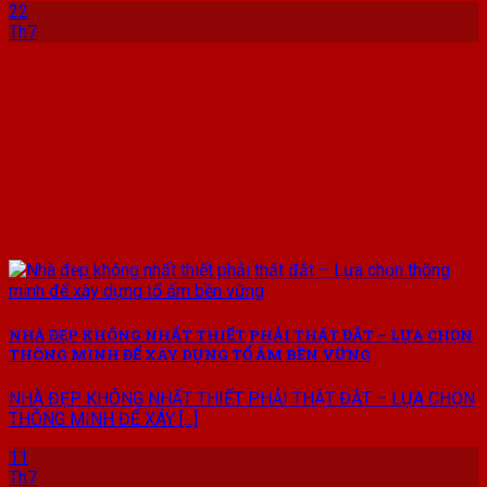
22
Th7
NHÀ ĐẸP KHÔNG NHẤT THIẾT PHẢI THẬT ĐẮT – LỰA CHỌN
THÔNG MINH ĐỂ XÂY DỰNG TỔ ẤM BỀN VỮNG
NHÀ ĐẸP KHÔNG NHẤT THIẾT PHẢI THẬT ĐẮT – LỰA CHỌN
THÔNG MINH ĐỂ XÂY [...]
11
Th7