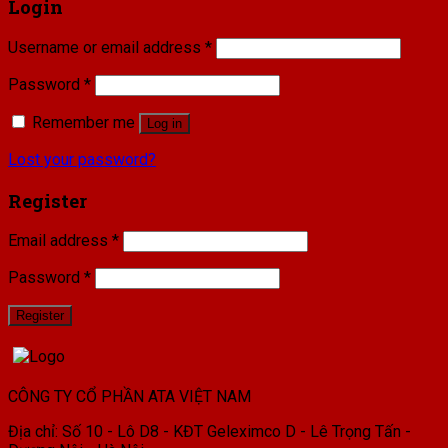
Login
Username or email address
*
Password
*
Remember me
Log in
Lost your password?
Register
Email address
*
Password
*
Register
CÔNG TY CỔ PHẦN ATA VIỆT NAM
Địa chỉ: Số 10 - Lô D8 - KĐT Geleximco D - Lê Trọng Tấn -