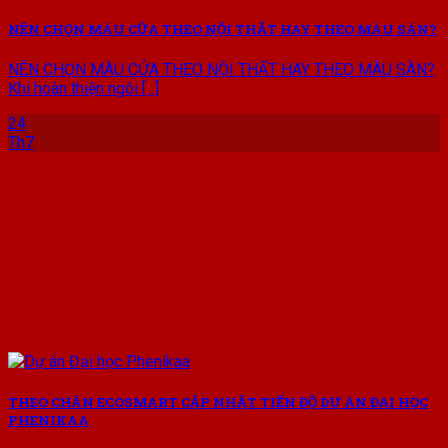
NÊN CHỌN MÀU CỬA THEO NỘI THẤT HAY THEO MÀU SÀN?
NÊN CHỌN MÀU CỬA THEO NỘI THẤT HAY THEO MÀU SÀN?
Khi hoàn thiện ngôi [...]
24
Th7
THEO CHÂN ECOSMART CẬP NHẬT TIẾN ĐỘ DỰ ÁN ĐẠI HỌC
PHENIKAA