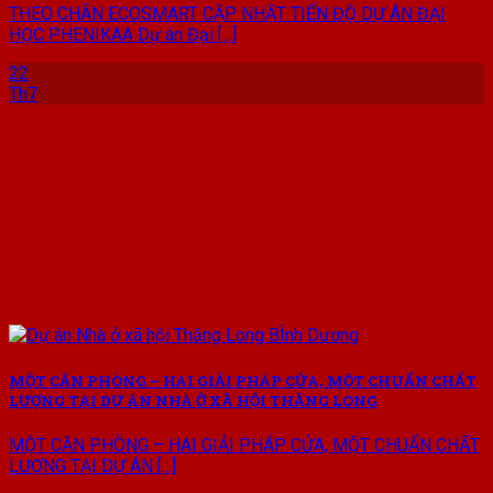
THEO CHÂN ECOSMART CẬP NHẬT TIẾN ĐỘ DỰ ÁN ĐẠI
HỌC PHENIKAA Dự án Đại [...]
22
Th7
MỘT CĂN PHÒNG – HAI GIẢI PHÁP CỬA, MỘT CHUẨN CHẤT
LƯỢNG TẠI DỰ ÁN NHÀ Ở XÃ HỘI THĂNG LONG
MỘT CĂN PHÒNG – HAI GIẢI PHÁP CỬA, MỘT CHUẨN CHẤT
LƯỢNG TẠI DỰ ÁN [...]