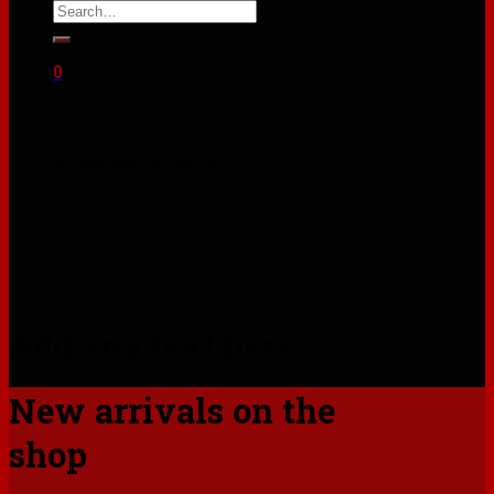
Search
for:
0
Cart
No products in the cart.
Add any text here…
New arrivals on the
shop