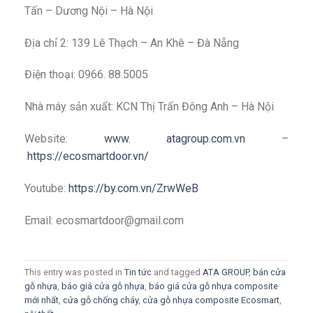
Tấn – Dương Nội – Hà Nội
Địa chỉ 2: 139 Lê Thạch – An Khê – Đà Nẵng
Điện thoại: 0966. 88.5005
Nhà máy sản xuất: KCN Thị Trấn Đông Anh – Hà Nội
Website:
www. atagroup.com.vn
–
https://ecosmartdoor.vn/
Youtube:
https://by.com.vn/ZrwWeB
Email: ecosmartdoor@gmail.com
This entry was posted in
Tin tức
and tagged
ATA GROUP
,
bán cửa
gỗ nhựa
,
báo giá cửa gỗ nhựa
,
báo giá cửa gỗ nhựa composite
mới nhất
,
cửa gỗ chống cháy
,
cửa gỗ nhựa composite Ecosmart
,