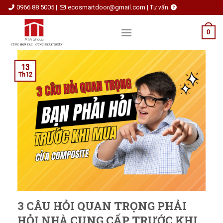
Skip
0966 88 5005
ecosmartdoor@gmail.com
|
|
Tư vấn
to
content
0
13
Th12
3 CÂU HỎI QUAN TRỌNG PHẢI
HỎI NHÀ CUNG CẤP TRƯỚC KHI