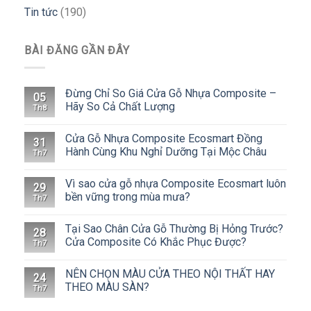
Tin tức
(190)
BÀI ĐĂNG GẦN ĐÂY
Đừng Chỉ So Giá Cửa Gỗ Nhựa Composite –
05
Hãy So Cả Chất Lượng
Th8
Cửa Gỗ Nhựa Composite Ecosmart Đồng
31
Hành Cùng Khu Nghỉ Dưỡng Tại Mộc Châu
Th7
Vì sao cửa gỗ nhựa Composite Ecosmart luôn
29
bền vững trong mùa mưa?
Th7
Tại Sao Chân Cửa Gỗ Thường Bị Hỏng Trước?
28
Cửa Composite Có Khắc Phục Được?
Th7
NÊN CHỌN MÀU CỬA THEO NỘI THẤT HAY
24
THEO MÀU SÀN?
Th7