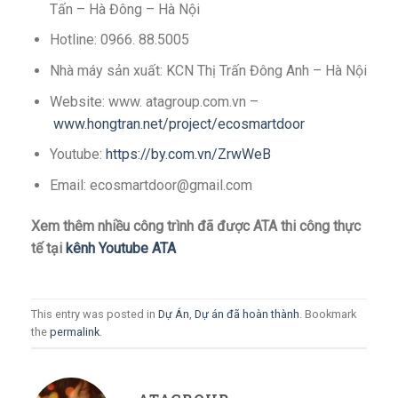
Tấn – Hà Đông – Hà Nội
Hotline: 0966. 88.5005
Nhà máy sản xuất: KCN Thị Trấn Đông Anh – Hà Nội
Website: www. atagroup.com.vn –
www.hongtran.net/project/ecosmartdoor
Youtube:
https://by.com.vn/ZrwWeB
Email: ecosmartdoor@gmail.com
Xem thêm nhiều công trình đã được ATA thi công thực
tế tại
kênh Youtube ATA
This entry was posted in
Dự Án
,
Dự án đã hoàn thành
. Bookmark
the
permalink
.