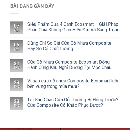
BÀI ĐĂNG GẦN ĐÂY
Siêu Phẩm Cửa 4 Cánh Ecosmart – Giải Pháp
07
Phân Chia Không Gian Hiện Đại Và Sang Trọng
Th8
Đừng Chỉ So Giá Cửa Gỗ Nhựa Composite –
05
Hãy So Cả Chất Lượng
Th8
Cửa Gỗ Nhựa Composite Ecosmart Đồng
31
Hành Cùng Khu Nghỉ Dưỡng Tại Mộc Châu
Th7
Vì sao cửa gỗ nhựa Composite Ecosmart luôn
29
bền vững trong mùa mưa?
Th7
Tại Sao Chân Cửa Gỗ Thường Bị Hỏng Trước?
28
Cửa Composite Có Khắc Phục Được?
Th7