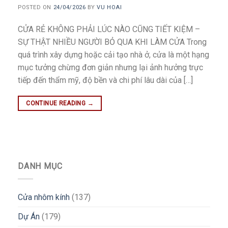
POSTED ON
24/04/2026
BY
VU HOAI
CỬA RẺ KHÔNG PHẢI LÚC NÀO CŨNG TIẾT KIỆM –
SỰ THẬT NHIỀU NGƯỜI BỎ QUA KHI LÀM CỬA Trong
quá trình xây dựng hoặc cải tạo nhà ở, cửa là một hạng
mục tưởng chừng đơn giản nhưng lại ảnh hưởng trực
tiếp đến thẩm mỹ, độ bền và chi phí lâu dài của […]
CONTINUE READING
→
DANH MỤC
Cửa nhôm kính
(137)
Dự Án
(179)