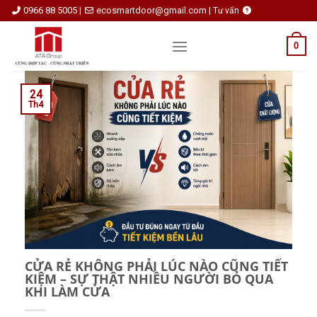
Skip
0966 88 5005
ecosmartdoor@gmail.com
|
|
Tư vấn
to
content
0
24
Th4
CỬA RẺ KHÔNG PHẢI LÚC NÀO CŨNG TIẾT
KIỆM – SỰ THẬT NHIỀU NGƯỜI BỎ QUA
KHI LÀM CỬA