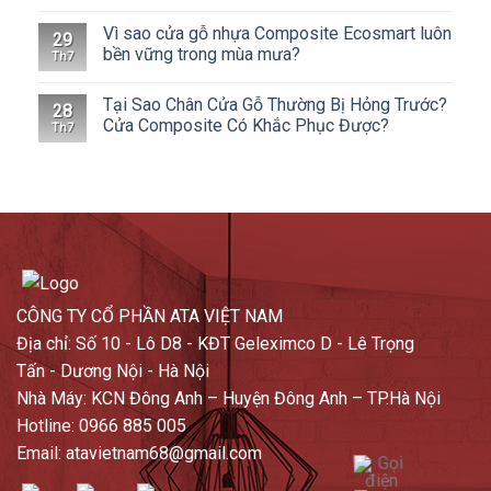
Vì sao cửa gỗ nhựa Composite Ecosmart luôn
29
bền vững trong mùa mưa?
Th7
Tại Sao Chân Cửa Gỗ Thường Bị Hỏng Trước?
28
Cửa Composite Có Khắc Phục Được?
Th7
CÔNG TY CỔ PHẦN ATA VIỆT NAM
Địa chỉ: Số 10 - Lô D8 - KĐT Geleximco D - Lê Trọng
Tấn - Dương Nội - Hà Nội
Nhà Máy: KCN Đông Anh – Huyện Đông Anh – TP.Hà Nội
Hotline: 0966 885 005
Email: atavietnam68@gmail.com