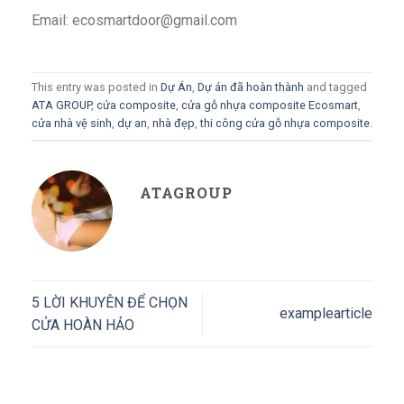
Email: ecosmartdoor@gmail.com
This entry was posted in
Dự Án
,
Dự án đã hoàn thành
and tagged
ATA GROUP
,
cửa composite
,
cửa gỗ nhựa composite Ecosmart
,
cửa nhà vệ sinh
,
dự an
,
nhà đẹp
,
thi công cửa gỗ nhựa composite
.
ATAGROUP
5 LỜI KHUYÊN ĐỂ CHỌN
examplearticle
CỬA HOÀN HẢO