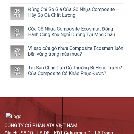
Đừng Chỉ So Giá Cửa Gỗ Nhựa Composite –
05
Hãy So Cả Chất Lượng
Th8
Cửa Gỗ Nhựa Composite Ecosmart Đồng
31
Hành Cùng Khu Nghỉ Dưỡng Tại Mộc Châu
Th7
Vì sao cửa gỗ nhựa Composite Ecosmart luôn
29
bền vững trong mùa mưa?
Th7
Tại Sao Chân Cửa Gỗ Thường Bị Hỏng Trước?
28
Cửa Composite Có Khắc Phục Được?
Th7
CÔNG TY CỔ PHẦN ATA VIỆT NAM
Địa chỉ: Số 10 - Lô D8 - KĐT Geleximco D - Lê Trọng