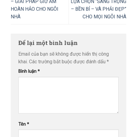
– GIẢI PHÁP GIỮ ẤM
LỰA CHỌN “SANG TRỌNG
HOÀN HẢO CHO NGÔI
– BỀN BỈ – VÀ PHẢI ĐẸP”
NHÀ
CHO MỌI NGÔI NHÀ
Để lại một bình luận
Email của bạn sẽ không được hiển thị công
khai.
Các trường bắt buộc được đánh dấu
*
Bình luận
*
Tên
*