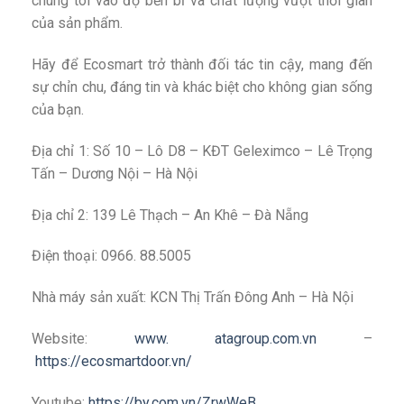
chúng tôi vào độ bền bỉ và chất lượng vượt thời gian
của sản phẩm.
Hãy để Ecosmart trở thành đối tác tin cậy, mang đến
sự chỉn chu, đáng tin và khác biệt cho không gian sống
của bạn.
Địa chỉ 1: Số 10 – Lô D8 – KĐT Geleximco – Lê Trọng
Tấn – Dương Nội – Hà Nội
Địa chỉ 2: 139 Lê Thạch – An Khê – Đà Nẵng
Điện thoại: 0966. 88.5005
Nhà máy sản xuất: KCN Thị Trấn Đông Anh – Hà Nội
Website:
www. atagroup.com.vn
–
https://ecosmartdoor.vn/
Youtube:
https://by.com.vn/ZrwWeB