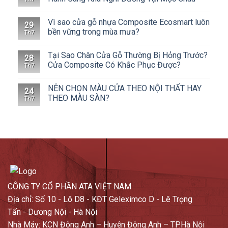
Vì sao cửa gỗ nhựa Composite Ecosmart luôn
29
bền vững trong mùa mưa?
Th7
Tại Sao Chân Cửa Gỗ Thường Bị Hỏng Trước?
28
Cửa Composite Có Khắc Phục Được?
Th7
NÊN CHỌN MÀU CỬA THEO NỘI THẤT HAY
24
THEO MÀU SÀN?
Th7
CÔNG TY CỔ PHẦN ATA VIỆT NAM
Địa chỉ: Số 10 - Lô D8 - KĐT Geleximco D - Lê Trọng
Tấn - Dương Nội - Hà Nội
Nhà Máy: KCN Đông Anh – Huyện Đông Anh – TP.Hà Nội