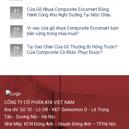
Cửa Gỗ Nhựa Composite Ecosmart Đồng
31
Hành Cùng Khu Nghỉ Dưỡng Tại Mộc Châu
Th7
Vì sao cửa gỗ nhựa Composite Ecosmart luôn
29
bền vững trong mùa mưa?
Th7
Tại Sao Chân Cửa Gỗ Thường Bị Hỏng Trước?
28
Cửa Composite Có Khắc Phục Được?
Th7
CÔNG TY CỔ PHẦN ATA VIỆT NAM
Địa chỉ: Số 10 - Lô D8 - KĐT Geleximco D - Lê Trọng
Tấn - Dương Nội - Hà Nội
Nhà Máy: KCN Đông Anh – Huyện Đông Anh – TP.Hà Nội