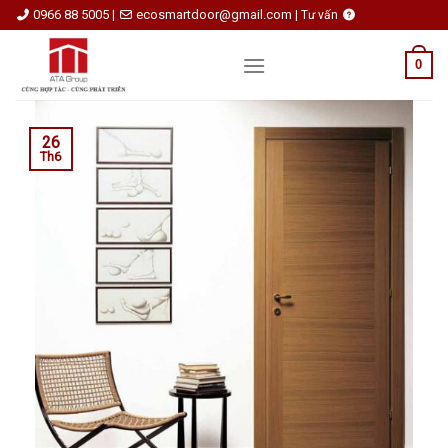
Skip
0966 88 5005
ecosmartdoor@gmail.com
|
|
Tư vấn
to
content
0
26
Th6