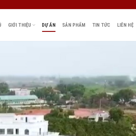
Ủ
GIỚI THIỆU
DỰ ÁN
SẢN PHẨM
TIN TỨC
LIÊN HỆ