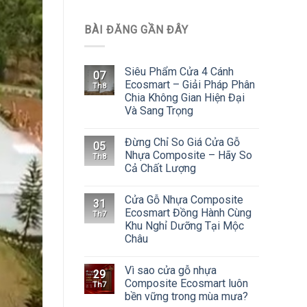
BÀI ĐĂNG GẦN ĐÂY
Siêu Phẩm Cửa 4 Cánh
07
Ecosmart – Giải Pháp Phân
Th8
Chia Không Gian Hiện Đại
Và Sang Trọng
Đừng Chỉ So Giá Cửa Gỗ
05
Nhựa Composite – Hãy So
Th8
Cả Chất Lượng
Cửa Gỗ Nhựa Composite
31
Ecosmart Đồng Hành Cùng
Th7
Khu Nghỉ Dưỡng Tại Mộc
Châu
Vì sao cửa gỗ nhựa
29
Composite Ecosmart luôn
Th7
bền vững trong mùa mưa?