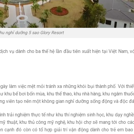
hu nghỉ dưỡng 5 sao Glory Resort
ịch vụ dành cho ba thế hệ lần đầu tiên xuất hiện tại Việt Nam, v
gày làm việc mệt mỏi tránh xa những khói bụi thành phố. Với thiế
hư khu bể bơi bốn mùa, khu thể thao, khu nhà hàng, khu ngâm thuố
công viên tạo nên một không gian nghỉ dưỡng sống động và độc đá
nh trải nghiệm thực tế như khu thí nghiệm sinh học, khu dạy nghề
mỹ thuật, khu thủ công mỹ nghệ, khu hội chợ sẽ mang tới cho cá
ên cạnh đó còn có tổ hợp giải trí vận động dành cho trẻ em ba