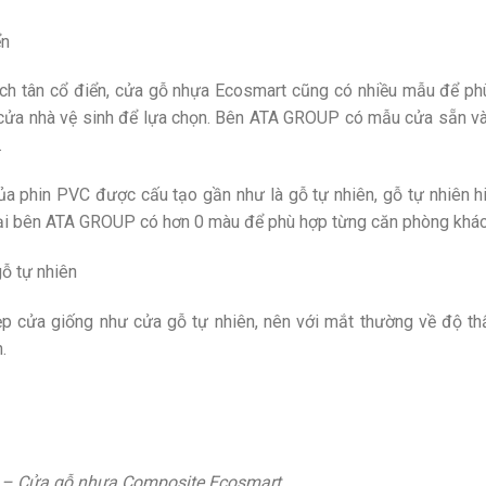
ển
h tân cổ điển, cửa gỗ nhựa Ecosmart cũng có nhiều mẫu để ph
 cửa nhà vệ sinh để lựa chọn. Bên ATA GROUP có mẫu cửa sẵn v
.
a phin PVC được cấu tạo gần như là gỗ tự nhiên, gỗ tự nhiên hi
 tại bên ATA GROUP có hơn 0 màu để phù hợp từng căn phòng khác
ỗ tự nhiên
p cửa giống như cửa gỗ tự nhiên, nên với mắt thường về độ t
.
 – Cửa gỗ nhựa Composite Ecosmart