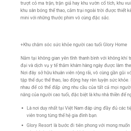
trượt cỏ ma trận, trận giả hay khu vườn cổ tích, khu v
khu sân bóng thể thao, cắm trại ngoài trời được thiết k
mini với những thước phim vô cùng đặc sắc.
+Khu chăm sóc sức khỏe người cao tuổi Glory Home
Nằm tại không gian yên tĩnh thanh bình với không khí
đại và dịch vụ y tế thăm khám hàng ngày được làm th
Nơi đây sở hữu khuân viên rộng rãi, vô cùng gần gũi v
tập thể dục thể thao, lao động hay rèn luyện sức khỏe.
nhau để có thể đấp ứng nhu cầu của tất cả mọi người.
năng của người cao tuổi, đặc biệt là khu nhà thiền để ng
Là nơi duy nhất tại Việt Nam đáp ứng đầy đủ các tiệ
viên trong từng thế hệ gia đình bạn.
Glory Resort là bước đi tiên phong với mong muốn g