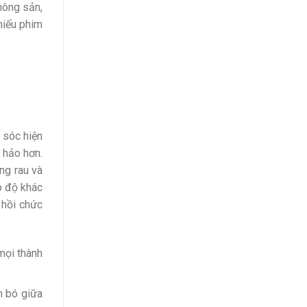
 nông sản,
chiếu phim
 sóc hiện
 hảo hơn.
ng rau và
p độ khác
 hồi chức
mọi thành
n bó giữa