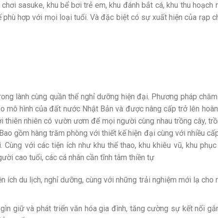
ui chơi sasuke, khu bể bơi trẻ em, khu đánh bắt cá, khu thu hoạch
ế phù hợp với mọi loại tuổi. Và đặc biệt có sự xuất hiện của rạp 
 trong lành cùng quần thể nghỉ dưỡng hiện đại. Phương pháp chăm
eo mô hình của đất nước Nhật Bản và được nâng cấp trở lên hoàn
ới thiên nhiên có vườn ươm để mọi người cùng nhau trồng cây, trồ
 Bao gồm hàng trăm phòng với thiết kế hiện đại cùng với nhiều cấ
 Cùng với các tiện ích như khu thể thao, khu khiêu vũ, khu phục
ười cao tuổi, các cá nhân cần tĩnh tâm thiền tự
n ích du lịch, nghỉ dưỡng, cùng với những trải nghiệm mới lạ cho 
ìn giữ và phát triển văn hóa gia đình, tăng cường sự kết nối gắ