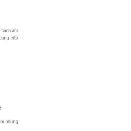
độ cách âm
 cung cấp
t
với những