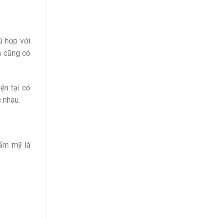
ù hợp với
à cũng có
ện tại có
 nhau.
hẩm mỹ là