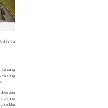
ới đầy đủ
t kế sang
c và xông
o.
 điện dân
c bạn nhỏ
o gồm khu